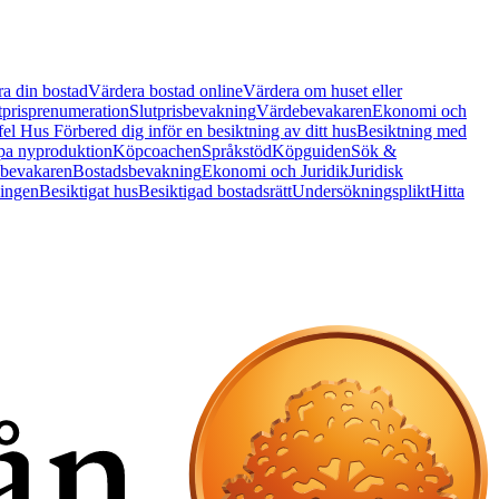
a din bostad
Värdera bostad online
Värdera om huset eller
tprisprenumeration
Slutprisbevakning
Värdebevakaren
Ekonomi och
 fel Hus
Förbered dig inför en besiktning av ditt hus
Besiktning med
a nyproduktion
Köpcoachen
Språkstöd
Köpguiden
Sök &
bevakaren
Bostadsbevakning
Ekonomi och Juridik
Juridisk
ningen
Besiktigat hus
Besiktigad bostadsrätt
Undersökningsplikt
Hitta