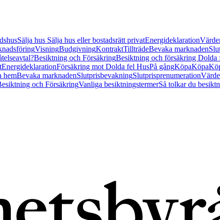
tidshus
Sälja hus
Sälja hus eller bostadsrätt privat
Energideklaration
Värder
nadsföring
Visning
Budgivning
Kontrakt
Tillträde
Bevaka marknaden
Slu
åtelseavtal?
Besiktning och Försäkring
Besiktning och försäkring Dolda
t
Energideklaration
Försäkring mot Dolda fel Hus
På gång
Köpa
Köpa
Köp
a hem
Bevaka marknaden
Slutprisbevakning
Slutprisprenumeration
Värde
esiktning och Försäkring
Vanliga besiktningstermer
Så tolkar du besikt