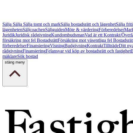
Sälja
Sälja
Sälja tomt och mark
Sälja bostadsrätt och lägenhet
Sälja fri
lägenheten
Säljcoachen
Säljguiden
Möte & värdering
Förberedelser
Mark
Juridik
Juridisk rådgivning
Kundombudsman
Vad är ett Kontrakt/Överl
försäkring mot fel Bostadsrätt
Försäkring mot väsentliga fel Bostadsrät
förberedelser
Finansiering
Visning
Budgivning
Kontrakt
Tillträde
Ditt ny
rådgivning
Finansiering
Felansvar vid köp av bostadsrätt och fastighet
B
mäklare
Sök bostad
stäng meny