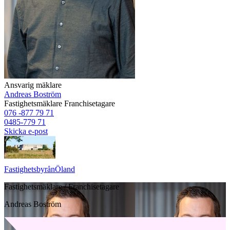
Ansvarig mäklare
Andreas Boström
Fastighetsmäklare
Franchisetagare
076 -877 79 71
0485-779 71
Skicka e-post
Fastighetsbyrån
Öland
Fastighetsmäklare / Franchisetagare
Andreas Boström