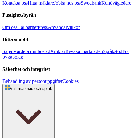
Kontakta oss
Hitta mäklare
Jobba hos oss
Swedbank
Kundvägledare
Fastighetsbyrån
Om oss
Hållbarhet
Press
Användarvillkor
Hitta snabbt
Sälja
Värdera din bostad
Artiklar
Bevaka marknaden
Språkstöd
För
byggbolag
Säkerhet och integritet
Behandling av personuppgifter
Cookies
Välj marknad och språk