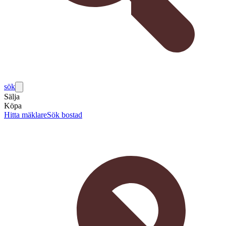
sök
Sälja
Köpa
Hitta mäklare
Sök bostad