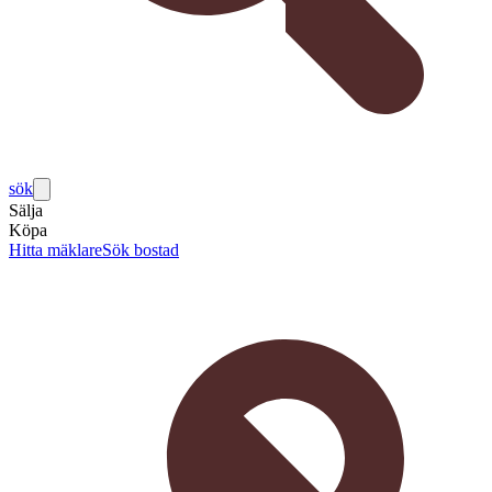
sök
Sälja
Köpa
Hitta mäklare
Sök bostad