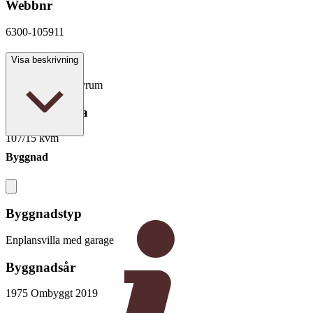
Webbnr
6300-105911
Antal rum
Visa beskrivning
4 rum varav 3 sovrum
Boarea/Biarea
107/15 kvm
Byggnad
Byggnadstyp
Enplansvilla med garage
Byggnadsår
1975 Ombyggt 2019