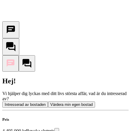
Hej!
Vi hjälper dig lyckas med ditt livs största affär, vad är du intresserad
av?
Intresserad av bostaden
Värdera min egen bostad
Pris
4 495 000 kr
Bevaka slutpris