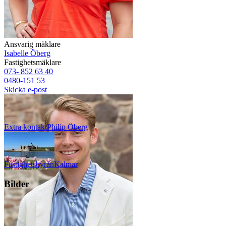
Ansvarig mäklare
Isabelle Öberg
Fastighetsmäklare
073- 852 63 40
0480-151 53
Skicka e-post
Extra kontakt
Philip
Öberg
Fastighetsbyrån
Kalmar
Bilder