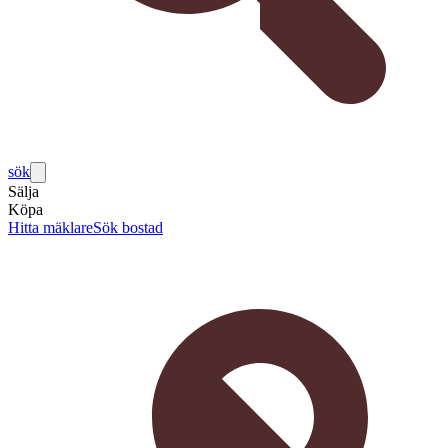
sök
Sälja
Köpa
Hitta mäklare
Sök bostad