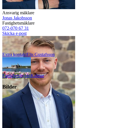
Ansvarig mäklare
Jonas Jakobsson
Fastighetsmäklare
072-070 67 31
Skicka e-post
Extra kontakt
Elis
Gustafsson
Fastighetsbyrån
Kalmar
Bilder