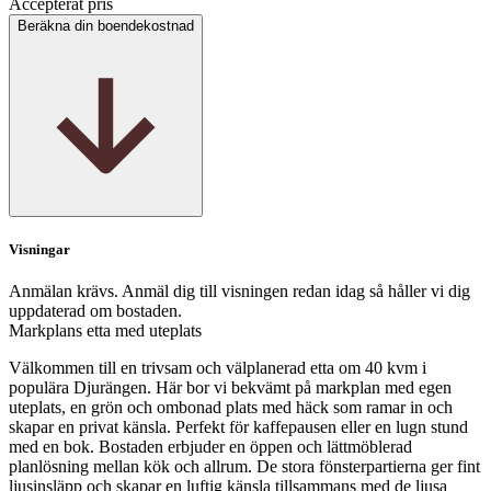
Accepterat pris
Beräkna din boendekostnad
Visningar
Anmälan krävs. Anmäl dig till visningen redan idag så håller vi dig
uppdaterad om bostaden.
Markplans etta med uteplats
Välkommen till en trivsam och välplanerad etta om 40 kvm i
populära Djurängen. Här bor vi bekvämt på markplan med egen
uteplats, en grön och ombonad plats med häck som ramar in och
skapar en privat känsla. Perfekt för kaffepausen eller en lugn stund
med en bok. Bostaden erbjuder en öppen och lättmöblerad
planlösning mellan kök och allrum. De stora fönsterpartierna ger fint
ljusinsläpp och skapar en luftig känsla tillsammans med de ljusa