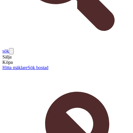
sök
Sälja
Köpa
Hitta mäklare
Sök bostad