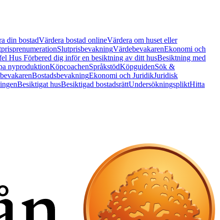
a din bostad
Värdera bostad online
Värdera om huset eller
tprisprenumeration
Slutprisbevakning
Värdebevakaren
Ekonomi och
 fel Hus
Förbered dig inför en besiktning av ditt hus
Besiktning med
a nyproduktion
Köpcoachen
Språkstöd
Köpguiden
Sök &
bevakaren
Bostadsbevakning
Ekonomi och Juridik
Juridisk
ningen
Besiktigat hus
Besiktigad bostadsrätt
Undersökningsplikt
Hitta