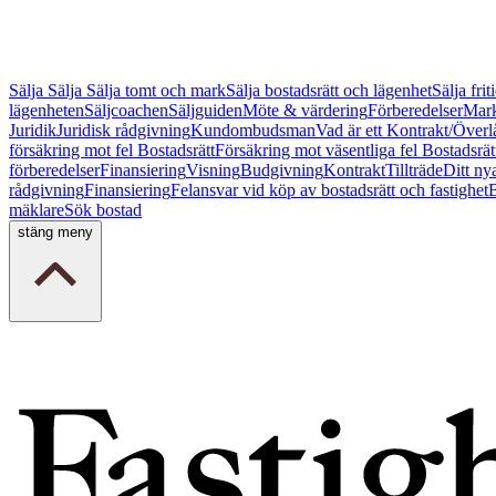
Sälja
Sälja
Sälja tomt och mark
Sälja bostadsrätt och lägenhet
Sälja fri
lägenheten
Säljcoachen
Säljguiden
Möte & värdering
Förberedelser
Mark
Juridik
Juridisk rådgivning
Kundombudsman
Vad är ett Kontrakt/Överl
försäkring mot fel Bostadsrätt
Försäkring mot väsentliga fel Bostadsrät
förberedelser
Finansiering
Visning
Budgivning
Kontrakt
Tillträde
Ditt ny
rådgivning
Finansiering
Felansvar vid köp av bostadsrätt och fastighet
B
mäklare
Sök bostad
stäng meny