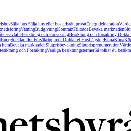
tidshus
Sälja hus
Sälja hus eller bostadsrätt privat
Energideklaration
Värder
nadsföring
Visning
Budgivning
Kontrakt
Tillträde
Bevaka marknaden
Slu
åtelseavtal?
Besiktning och Försäkring
Besiktning och försäkring Dolda
t
Energideklaration
Försäkring mot Dolda fel Hus
På gång
Köpa
Köpa
Köp
a hem
Bevaka marknaden
Slutprisbevakning
Slutprisprenumeration
Värde
esiktning och Försäkring
Vanliga besiktningstermer
Så tolkar du besikt