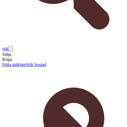
sök
Sälja
Köpa
Hitta mäklare
Sök bostad