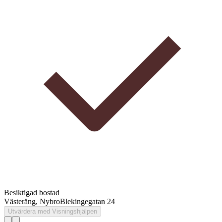
Besiktigad bostad
Västeräng, Nybro
Blekingegatan 24
Utvärdera med Visningshjälpen