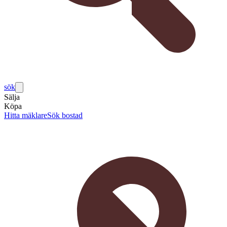
sök
Sälja
Köpa
Hitta mäklare
Sök bostad