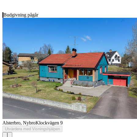
Budgivning pågår
Alsterbro, Nybro
Klockvägen 9
Utvärdera med Visningshjälpen