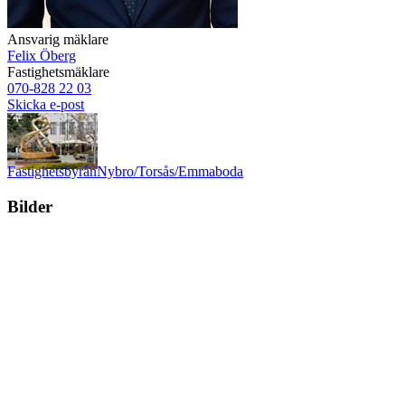
Ansvarig mäklare
Felix Öberg
Fastighetsmäklare
070-828 22 03
Skicka e-post
Fastighetsbyrån
Nybro/Torsås/Emmaboda
Bilder