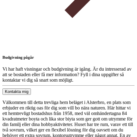
Budgivning pågår
Vi har haft visningar och budgivning är igång. Är du intresserad av
att se bostaden eller få mer information? Fyll i dina uppgifter så
kontaktar vi dig så snart som möjligt.
Kontakta mig
Välkommen till detta trevliga hem beläget i Alsterbro, en plats som
erbjuder en riktig oas för dig som vill bo nära naturen. Här hittar vi
ett hemtrevligt bostadshus från 1958, med väl omhändertagna 84
kvadratmeter boyta och lika stor biyta som ger gott om utrymme för
din familj eller dina hobbyaktiviteter. Huset har tre rum, varav ett till
två sovrum, vilket ger en flexibel lösning för dig oavsett om du
behöver ett extra sovrum, kontorsutrymme eller något annat. En av