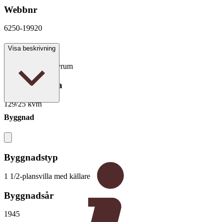
Webbnr
6250-19920
Antal rum
Visa beskrivning
5 rum varav 4 sovrum
Boarea/Biarea
129/25 kvm
Byggnad
Byggnadstyp
1 1/2-plansvilla med källare
Byggnadsår
1945