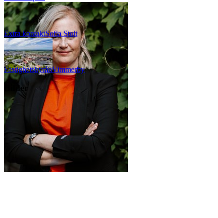
Extra kontakt
Sofia
Stolt
Fastighetsbyrån
Vimmerby
Bilder