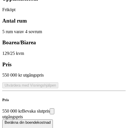
Friköpt
Antal rum
5 rum varav 4 sovrum
Boarea/Biarea
129/25 kvm
Pris
550 000 kr
utgångspris
Utvärdera med Visningshjälpen
Pris
550 000 kr
Bevaka slutpris
utgångspris
Beräkna din boendekostnad