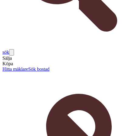
sök
Sälja
Köpa
Hitta mäklare
Sök bostad