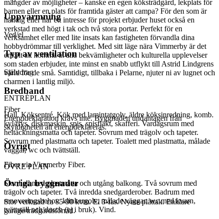
mängder av möjligheter – kanske en egen köksträdgård, lekplats för
barnen eller en plats för framtida gäster att campa? För den som är
Uppvärmning
händig eller har ett intresse för projekt erbjuder huset också en
verkstad med högt i tak och två stora portar. Perfekt för en
Ved/el
verksamhet eller med lite insats kan fastigheten förvandla dina
hobbydrömmar till verklighet. Med sitt läge nära Vimmerby är det
Typ av ventilation
enkelt att komma åt alla bekvämligheter och kulturella upplevelser
som staden erbjuder, inte minst en snabb utflykt till Astrid Lindgrens
Självdrag
värld för de små. Samtidigt, tillbaka i Pelarne, njuter ni av lugnet och
charmen i lantlig miljö.
Bredband
ENTRÉPLAN
Fiber
Hall. Köksentré. Kök med lamintatgolv, äldre köksinredning, komb.
Energideklaration krävs inte. Byggnaden undantagen från
kyl/frys, diskmaskin, spis, spisfläkt, skafferi. Vardagsrum med
skyldigheten att energideklareras.
heltäckningsmatta och tapeter. Sovrum med trägolv och tapeter.
Sovrum med plastmatta och tapeter. Toalett med plastmatta, målade
Övrigt
väggar, wc och tvättställ.
Fiber via Vimmerby Fiber.
ÖVRE PLAN
Övriga byggnader
Stor hall med plastmatta och utgång balkong. Två sovrum med
trägolv och tapeter. Två inredda snedgarderober. Badrum med
renoveringsbehov. klinkergolv, målade väggar, wc med kvarn,
Stor verkstad ca 85-90 kvm. El 3-fas. Nyare plåttak. Enklare
tvättställ och dusch (ej i bruk). Vind.
garage/trädgårdsförråd.