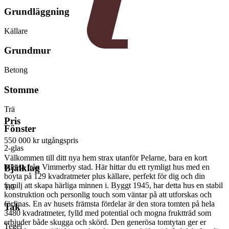
Grundläggning
Källare
Grundmur
Betong
Stomme
Trä
Pris
Fönster
550 000 kr
utgångspris
2-glas
Välkommen till ditt nya hem strax utanför Pelarne, bara en kort
bilresa från Vimmerby stad. Här hittar du ett rymligt hus med en
Bjälklag
boyta på 129 kvadratmeter plus källare, perfekt för dig och din
familj att skapa härliga minnen i. Byggt 1945, har detta hus en stabil
Trä
konstruktion och personlig touch som väntar på att utforskas och
förfinas. En av husets främsta fördelar är den stora tomten på hela
Tak
3480 kvadratmeter, fylld med potential och mogna fruktträd som
erbjuder både skugga och skörd. Den generösa tomtytan ger er
Tegel