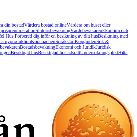
a din bostad
Värdera bostad online
Värdera om huset eller
tprisprenumeration
Slutprisbevakning
Värdebevakaren
Ekonomi och
 fel Hus
Förbered dig inför en besiktning av ditt hus
Besiktning med
a nyproduktion
Köpcoachen
Språkstöd
Köpguiden
Sök &
bevakaren
Bostadsbevakning
Ekonomi och Juridik
Juridisk
ningen
Besiktigat hus
Besiktigad bostadsrätt
Undersökningsplikt
Hitta