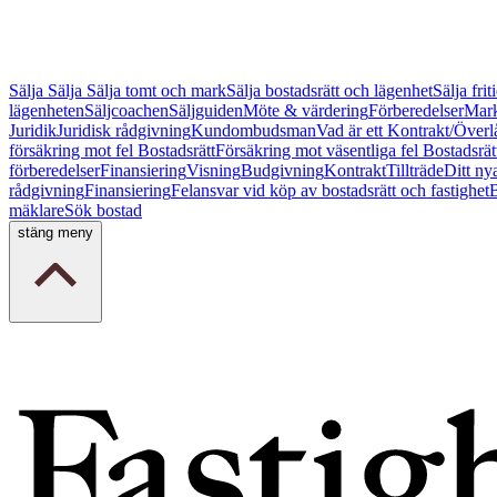
Sälja
Sälja
Sälja tomt och mark
Sälja bostadsrätt och lägenhet
Sälja fri
lägenheten
Säljcoachen
Säljguiden
Möte & värdering
Förberedelser
Mark
Juridik
Juridisk rådgivning
Kundombudsman
Vad är ett Kontrakt/Överl
försäkring mot fel Bostadsrätt
Försäkring mot väsentliga fel Bostadsrät
förberedelser
Finansiering
Visning
Budgivning
Kontrakt
Tillträde
Ditt ny
rådgivning
Finansiering
Felansvar vid köp av bostadsrätt och fastighet
B
mäklare
Sök bostad
stäng meny