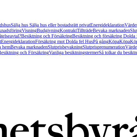
tidshus
Sälja hus
Sälja hus eller bostadsrätt privat
Energideklaration
Värder
nadsföring
Visning
Budgivning
Kontrakt
Tillträde
Bevaka marknaden
Slu
åtelseavtal?
Besiktning och Försäkring
Besiktning och försäkring Dolda
t
Energideklaration
Försäkring mot Dolda fel Hus
På gång
Köpa
Köpa
Köp
a hem
Bevaka marknaden
Slutprisbevakning
Slutprisprenumeration
Värde
esiktning och Försäkring
Vanliga besiktningstermer
Så tolkar du besikt