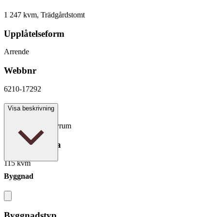
1 247 kvm, Trädgårdstomt
Upplåtelseform
Arrende
Webbnr
6210-17292
Antal rum
Visa beskrivning
5 rum varav 4 sovrum
Boarea/Biarea
115 kvm
Byggnad
Byggnadstyp