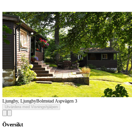
Ljungby, Ljungby
Bolmstad Aspvägen 3
Utvärdera med Visningshjälpen
Översikt