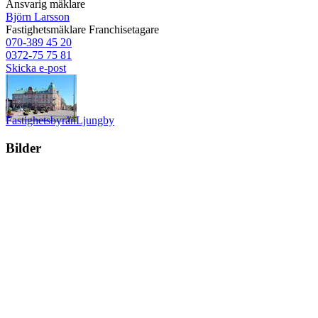
Ansvarig mäklare
Björn Larsson
Fastighetsmäklare
Franchisetagare
070-389 45 20
0372-75 75 81
Skicka e-post
Fastighetsbyrån
Ljungby
Bilder