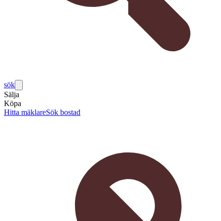
sök
Sälja
Köpa
Hitta mäklare
Sök bostad