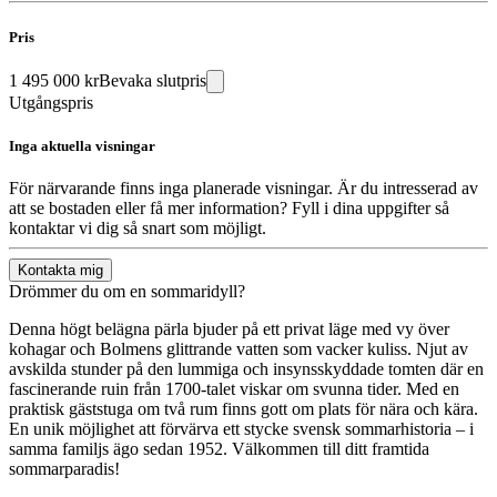
Pris
1 495 000 kr
Bevaka slutpris
Utgångspris
Inga aktuella visningar
För närvarande finns inga planerade visningar. Är du intresserad av
att se bostaden eller få mer information? Fyll i dina uppgifter så
kontaktar vi dig så snart som möjligt.
Kontakta mig
Drömmer du om en sommaridyll?
Denna högt belägna pärla bjuder på ett privat läge med vy över
kohagar och Bolmens glittrande vatten som vacker kuliss. Njut av
avskilda stunder på den lummiga och insynsskyddade tomten där en
fascinerande ruin från 1700-talet viskar om svunna tider. Med en
praktisk gäststuga om två rum finns gott om plats för nära och kära.
En unik möjlighet att förvärva ett stycke svensk sommarhistoria – i
samma familjs ägo sedan 1952. Välkommen till ditt framtida
sommarparadis!