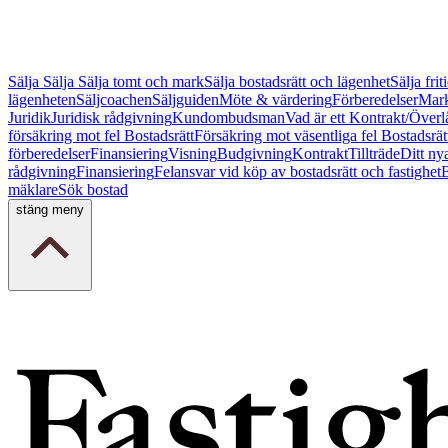
Sälja
Sälja
Sälja tomt och mark
Sälja bostadsrätt och lägenhet
Sälja fri
lägenheten
Säljcoachen
Säljguiden
Möte & värdering
Förberedelser
Mark
Juridik
Juridisk rådgivning
Kundombudsman
Vad är ett Kontrakt/Överl
försäkring mot fel Bostadsrätt
Försäkring mot väsentliga fel Bostadsrät
förberedelser
Finansiering
Visning
Budgivning
Kontrakt
Tillträde
Ditt ny
rådgivning
Finansiering
Felansvar vid köp av bostadsrätt och fastighet
B
mäklare
Sök bostad
stäng meny