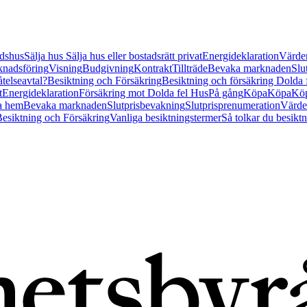
tidshus
Sälja hus
Sälja hus eller bostadsrätt privat
Energideklaration
Värder
nadsföring
Visning
Budgivning
Kontrakt
Tillträde
Bevaka marknaden
Slu
åtelseavtal?
Besiktning och Försäkring
Besiktning och försäkring Dolda
t
Energideklaration
Försäkring mot Dolda fel Hus
På gång
Köpa
Köpa
Köp
a hem
Bevaka marknaden
Slutprisbevakning
Slutprisprenumeration
Värde
esiktning och Försäkring
Vanliga besiktningstermer
Så tolkar du besikt