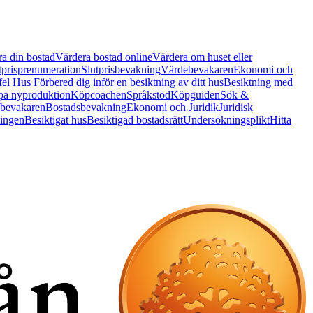
a din bostad
Värdera bostad online
Värdera om huset eller
tprisprenumeration
Slutprisbevakning
Värdebevakaren
Ekonomi och
 fel Hus
Förbered dig inför en besiktning av ditt hus
Besiktning med
a nyproduktion
Köpcoachen
Språkstöd
Köpguiden
Sök &
bevakaren
Bostadsbevakning
Ekonomi och Juridik
Juridisk
ningen
Besiktigat hus
Besiktigad bostadsrätt
Undersökningsplikt
Hitta