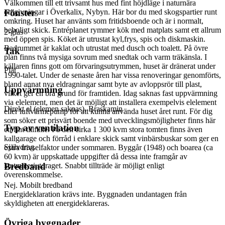
Välkommen till ett trivsamt hus med fint höjdläge i naturnära
omgivningar i Överkalix, Nybyn. Här bor du med skogspartier runt
Fönster
omkring. Huset har använts som fritidsboende och är i normalt,
beboligt skick. Entréplanet rymmer kök med matplats samt ett allrum
2-glas
med öppen spis. Köket är utrustat kyl,frys, spis och diskmaskin.
Badrummet är kaklat och utrustat med dusch och toalett. På övre
Tak
plan finns två mysiga sovrum med snedtak och varm träkänsla. I
källaren finns gott om förvaringsutrymmen, huset är dränerat under
Plåt
1990-talet. Under de senaste åren har vissa renoveringar genomförts,
bland annat nya eldragningar samt byte av avloppsrör till plast,
Uppvärmning
vilket ger en bra grund för framtiden. Idag saknas fast uppvärmning
via elelement, men det är möjligt att installera exempelvis elelement
Direkt el (elemen saknas), Braskamin
eller luftvärmepump för att kunna använda huset året runt. För dig
som söker ett prisvärt boende med utvecklingsmöjligheter finns här
Typ av ventilation
ett fint tillfälle. På den cirka 1 300 kvm stora tomten finns även
kallgarage och förråd i enklare skick samt vinbärsbuskar som ger en
Självdrag
extra trivselfaktor under sommaren. Byggår (1948) och boarea (ca
60 kvm) är uppskattade uppgifter då dessa inte framgår av
Bredband
lantmäteriutdraget. Snabbt tillträde är möjligt enligt
överenskommelse.
Nej. Mobilt bredband
Energideklaration krävs inte. Byggnaden undantagen från
skyldigheten att energideklareras.
Övriga byggnader