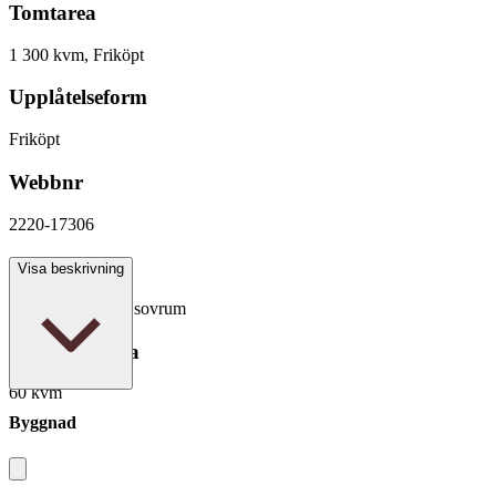
Tomtarea
1 300 kvm, Friköpt
Upplåtelseform
Friköpt
Webbnr
2220-17306
Antal rum
Visa beskrivning
3 rum varav 2 - 3 sovrum
Boarea/Biarea
60 kvm
Byggnad