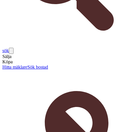
sök
Sälja
Köpa
Hitta mäklare
Sök bostad