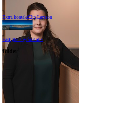
Extra kontakt
Elin
Larsson
Fastighetsbyrån
Kalix
Bilder