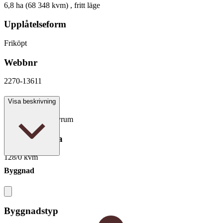
6,8 ha (68 348 kvm) , fritt läge
Upplåtelseform
Friköpt
Webbnr
2270-13611
Antal rum
Visa beskrivning
3 rum varav 2 sovrum
Boarea/Biarea
128/0 kvm
Byggnad
Byggnadstyp