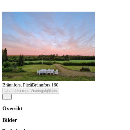
Brännfors, Piteå
Brännfors 160
Utvärdera med Visningshjälpen
Översikt
Bilder