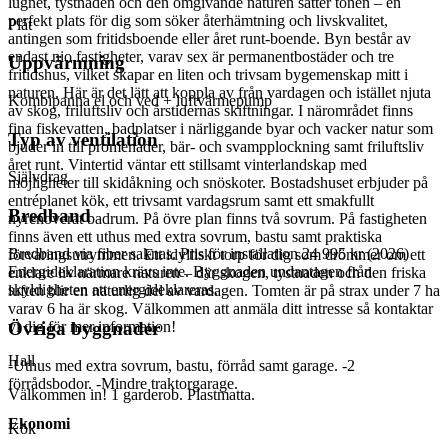
lugnet, tystnaden och den omgivande naturen sätter tonen – en
perfekt plats för dig som söker återhämtning och livskvalitet,
Plåt
antingen som fritidsboende eller året runt-boende. Byn består av
endast nio fastigheter, varav sex är permanentbostäder och tre
Uppvärmning
fritidshus, vilket skapar en liten och trivsam bygemenskap mitt i
naturen. Här är det lätt att koppla av från vardagen och istället njuta
Kombipanna el och ved + luftvärmepump
av skog, friluftsliv och årstidernas skiftningar. I närområdet finns
fina fiskevatten, badplatser i närliggande byar och vacker natur som
Typ av ventilation
bjuder in till promenader, bär- och svampplockning samt friluftsliv
året runt. Vintertid väntar ett stillsamt vinterlandskap med
Självdrag
möjligheter till skidåkning och snöskoter. Bostadshuset erbjuder på
entréplanet kök, ett trivsamt vardagsrum samt ett smakfullt
Bredband
nyrenoverat badrum. På övre plan finns två sovrum. På fastigheten
finns även ett uthus med extra sovrum, bastu samt praktiska
Bredband via fiber saknas. Pris för installation 24 995 kr (2026)
förvaringsutrymmen. Ett idylliskt torp för dig som drömmer om ett
Energideklaration krävs inte. Byggnaden undantagen från
enklare liv närmare naturen – där skogen, tystnaden och den friska
skyldigheten att energideklareras.
luften blir en naturlig del av vardagen. Tomten är på strax under 7 ha
varav 6 ha är skog. Välkommen att anmäla ditt intresse så kontaktar
Övriga byggnader
vi dig för mer information!
Hall
-Uthus med extra sovrum, bastu, förråd samt garage. -2
förrådsbodor. -Mindre traktorgarage.
Välkommen in! 1 garderob. Plastmatta.
Ekonomi
Kök