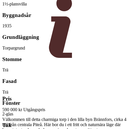
1½-plansvilla
Byggnadsår
1935
Grundläggning
Torpargrund
Stomme
Trä
Fasad
Trä
Pris
Fönster
590 000 kr
Utgångspris
2-glas
Välkommen till detta charmiga torp i den lilla byn Brännfors, cirka 4
mil från centrala Piteå. Här bor du i ett fritt och naturnära läge där
Tak