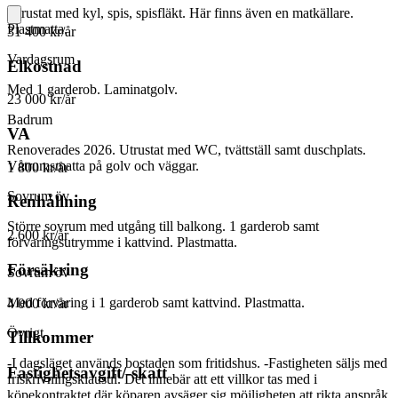
Utrustat med kyl, spis, spisfläkt. Här finns även en matkällare.
Plastmatta.
31 400 kr/år
Vardagsrum
Elkostnad
Med 1 garderob. Laminatgolv.
23 000 kr/år
Badrum
VA
Renoverades 2026. Utrustat med WC, tvättställ samt duschplats.
Våtrumsmatta på golv och väggar.
1 800 kr/år
Sovrum öv
Renhållning
Större sovrum med utgång till balkong. 1 garderob samt
2 600 kr/år
förvaringsutrymme i kattvind. Plastmatta.
Försäkring
Sovrum öv
Med förvaring i 1 garderob samt kattvind. Plastmatta.
4 000 kr/år
Övrigt
Tillkommer
-I dagsläget används bostaden som fritidshus. -Fastigheten säljs med
Fastighetsavgift/-skatt
friskrivningsklausul. Det innebär att ett villkor tas med i
köpekontraktet där köparen avsäger sig möjligheten att rikta anspråk