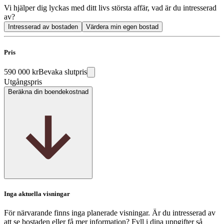
Vi hjälper dig lyckas med ditt livs största affär, vad är du intresserad
av?
Intresserad av bostaden
Värdera min egen bostad
Pris
590 000 kr
Bevaka slutpris
Utgångspris
Beräkna din boendekostnad
Inga aktuella visningar
För närvarande finns inga planerade visningar. Är du intresserad av
att se bostaden eller få mer information? Fyll i dina uppgifter så