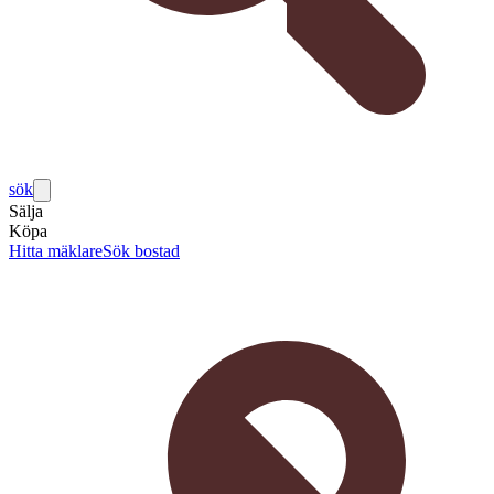
sök
Sälja
Köpa
Hitta mäklare
Sök bostad