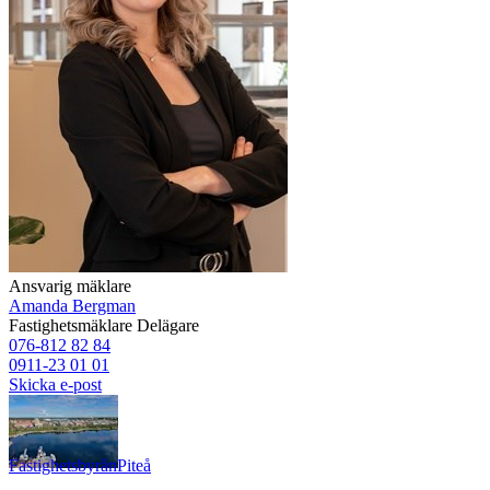
Ansvarig mäklare
Amanda Bergman
Fastighetsmäklare
Delägare
076-812 82 84
0911-23 01 01
Skicka e-post
Fastighetsbyrån
Piteå