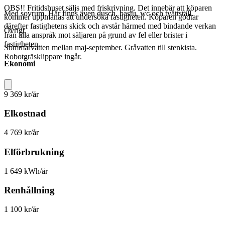
OBS!! Fritidshuset säljs med friskrivning. Det innebär att köparen
Med sovrum. Här finns även dusch, bastu, wc och tvättställ.
kommer uppmanas att undersöka fastigheten. Köparen godtar
därefter fastighetens skick och avstår härmed med bindande verkan
Övrigt
från alla anspråk mot säljaren på grund av fel eller brister i
fastigheten.
Sommarvatten mellan maj-september. Gråvatten till stenkista.
Robotgräsklippare ingår.
Ekonomi
9 369 kr/år
Elkostnad
4 769 kr/år
Elförbrukning
1 649 kWh/år
Renhållning
1 100 kr/år