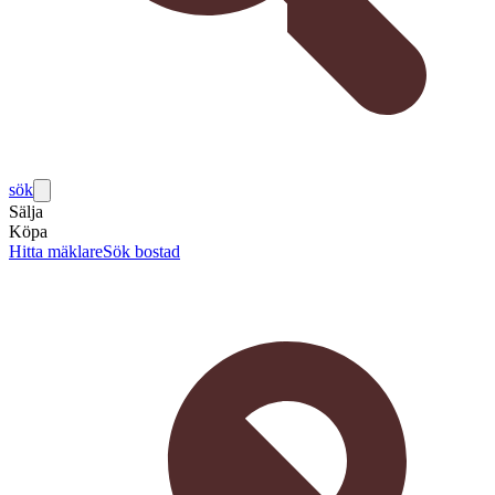
sök
Sälja
Köpa
Hitta mäklare
Sök bostad