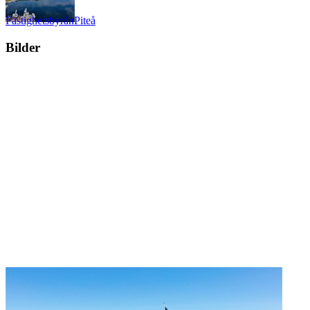
Fastighetsbyrån
Piteå
Bilder