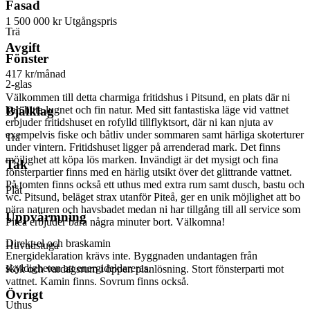
Fasad
1 500 000 kr
Utgångspris
Trä
Avgift
Fönster
417 kr/månad
2-glas
Välkommen till detta charmiga fritidshus i Pitsund, en plats där ni
kan hitta lugnet och fin natur. Med sitt fantastiska läge vid vattnet
Bjälklag
erbjuder fritidshuset en rofylld tillflyktsort, där ni kan njuta av
exempelvis fiske och båtliv under sommaren samt härliga skoterturer
Trä
under vintern. Fritidshuset ligger på arrenderad mark. Det finns
möjlighet att köpa lös marken. Invändigt är det mysigt och fina
Tak
fönsterpartier finns med en härlig utsikt över det glittrande vattnet.
På tomten finns också ett uthus med extra rum samt dusch, bastu och
Plåt
wc. Pitsund, beläget strax utanför Piteå, ger en unik möjlighet att bo
nära naturen och havsbadet medan ni har tillgång till all service som
Uppvärmning
Piteå erbjuder bara några minuter bort. Välkomna!
Direkt-el och braskamin
Huvudstuga
Energideklaration krävs inte. Byggnaden undantagen från
skyldigheten att energideklareras.
Kök och vardagsrum i öppen planlösning. Stort fönsterparti mot
vattnet. Kamin finns. Sovrum finns också.
Övrigt
Uthus