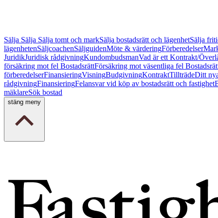
Sälja
Sälja
Sälja tomt och mark
Sälja bostadsrätt och lägenhet
Sälja fri
lägenheten
Säljcoachen
Säljguiden
Möte & värdering
Förberedelser
Mark
Juridik
Juridisk rådgivning
Kundombudsman
Vad är ett Kontrakt/Överl
försäkring mot fel Bostadsrätt
Försäkring mot väsentliga fel Bostadsrät
förberedelser
Finansiering
Visning
Budgivning
Kontrakt
Tillträde
Ditt ny
rådgivning
Finansiering
Felansvar vid köp av bostadsrätt och fastighet
B
mäklare
Sök bostad
stäng meny