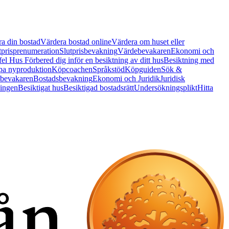
a din bostad
Värdera bostad online
Värdera om huset eller
tprisprenumeration
Slutprisbevakning
Värdebevakaren
Ekonomi och
 fel Hus
Förbered dig inför en besiktning av ditt hus
Besiktning med
a nyproduktion
Köpcoachen
Språkstöd
Köpguiden
Sök &
bevakaren
Bostadsbevakning
Ekonomi och Juridik
Juridisk
ningen
Besiktigat hus
Besiktigad bostadsrätt
Undersökningsplikt
Hitta