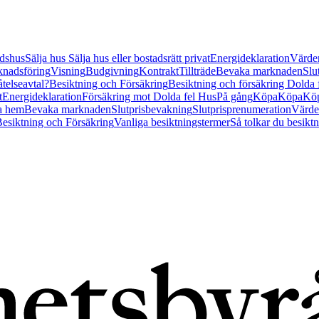
tidshus
Sälja hus
Sälja hus eller bostadsrätt privat
Energideklaration
Värder
nadsföring
Visning
Budgivning
Kontrakt
Tillträde
Bevaka marknaden
Slu
åtelseavtal?
Besiktning och Försäkring
Besiktning och försäkring Dolda
t
Energideklaration
Försäkring mot Dolda fel Hus
På gång
Köpa
Köpa
Köp
a hem
Bevaka marknaden
Slutprisbevakning
Slutprisprenumeration
Värde
esiktning och Försäkring
Vanliga besiktningstermer
Så tolkar du besikt