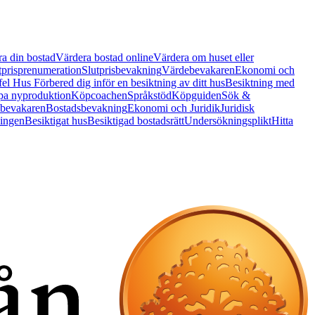
a din bostad
Värdera bostad online
Värdera om huset eller
tprisprenumeration
Slutprisbevakning
Värdebevakaren
Ekonomi och
 fel Hus
Förbered dig inför en besiktning av ditt hus
Besiktning med
a nyproduktion
Köpcoachen
Språkstöd
Köpguiden
Sök &
bevakaren
Bostadsbevakning
Ekonomi och Juridik
Juridisk
ningen
Besiktigat hus
Besiktigad bostadsrätt
Undersökningsplikt
Hitta