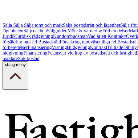
Sälja
Sälja
Sälja tomt och mark
Sälja bostadsrätt och lägenhet
Sälja fri
lägenheten
Säljcoachen
Säljguiden
Möte & värdering
Förberedelser
Mark
Juridik
Juridisk rådgivning
Kundombudsman
Vad är ett Kontrakt/Överl
försäkring mot fel Bostadsrätt
Försäkring mot väsentliga fel Bostadsrät
förberedelser
Finansiering
Visning
Budgivning
Kontrakt
Tillträde
Ditt ny
rådgivning
Finansiering
Felansvar vid köp av bostadsrätt och fastighet
B
mäklare
Sök bostad
stäng meny