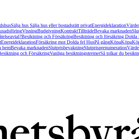
tidshus
Sälja hus
Sälja hus eller bostadsrätt privat
Energideklaration
Värder
nadsföring
Visning
Budgivning
Kontrakt
Tillträde
Bevaka marknaden
Slu
åtelseavtal?
Besiktning och Försäkring
Besiktning och försäkring Dolda
t
Energideklaration
Försäkring mot Dolda fel Hus
På gång
Köpa
Köpa
Köp
a hem
Bevaka marknaden
Slutprisbevakning
Slutprisprenumeration
Värde
esiktning och Försäkring
Vanliga besiktningstermer
Så tolkar du besikt