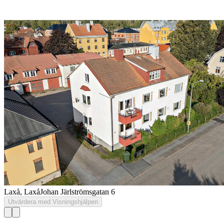
Laxå, Laxå
Johan Järlströmsgatan 6
Utvärdera med Visningshjälpen