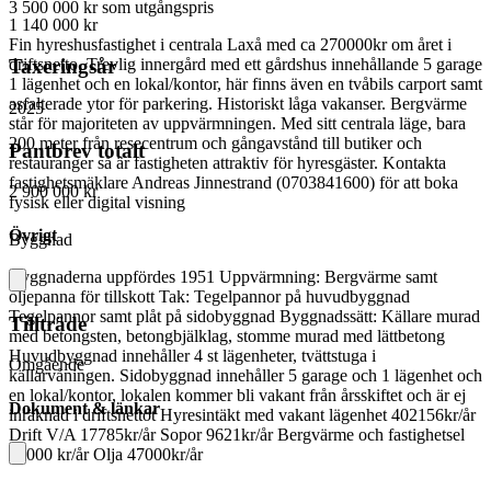
3 500 000 kr
som utgångspris
1 140 000 kr
Fin hyreshusfastighet i centrala Laxå med ca 270000kr om året i
driftsnetto. Trevlig innergård med ett gårdshus innehållande 5 garage
Taxeringsår
1 lägenhet och en lokal/kontor, här finns även en tvåbils carport samt
asfalterade ytor för parkering. Historiskt låga vakanser. Bergvärme
2025
står för majoriteten av uppvärmningen. Med sitt centrala läge, bara
200 meter från resecentrum och gångavstånd till butiker och
Pantbrev totalt
restauranger så är fastigheten attraktiv för hyresgäster. Kontakta
fastighetsmäklare Andreas Jinnestrand (0703841600) för att boka
2 900 000 kr
fysisk eller digital visning
Övrigt
Byggnad
Byggnaderna uppfördes 1951 Uppvärmning: Bergvärme samt
oljepanna för tillskott Tak: Tegelpannor på huvudbyggnad
Tegelpannor samt plåt på sidobyggnad Byggnadssätt: Källare murad
Tillträde
med betongsten, betongbjälklag, stomme murad med lättbetong
Huvudbyggnad innehåller 4 st lägenheter, tvättstuga i
Omgående
källarvåningen. Sidobyggnad innehåller 5 garage och 1 lägenhet och
en lokal/kontor, lokalen kommer bli vakant från årsskiftet och är ej
Dokument & länkar
inräknad i driftsnettot Hyresintäkt med vakant lägenhet 402156kr/år
Drift V/A 17785kr/år Sopor 9621kr/år Bergvärme och fastighetsel
56000 kr/år Olja 47000kr/år