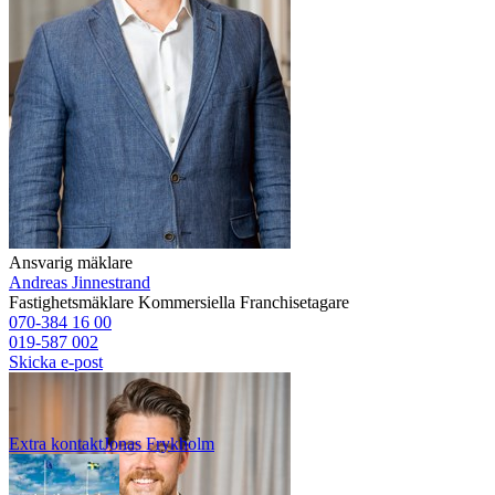
Ansvarig mäklare
Andreas Jinnestrand
Fastighetsmäklare
Kommersiella
Franchisetagare
070-384 16 00
019-587 002
Skicka e-post
Extra kontakt
Jonas
Frykholm