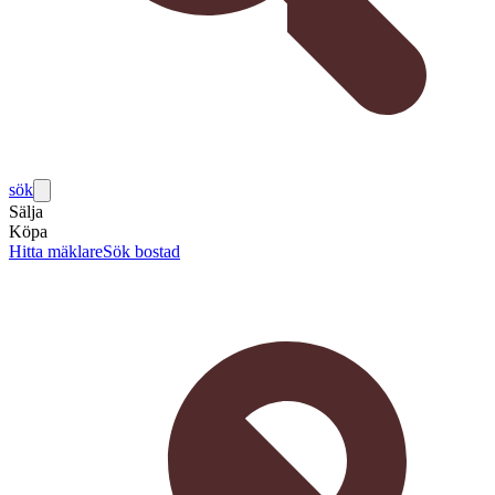
sök
Sälja
Köpa
Hitta mäklare
Sök bostad