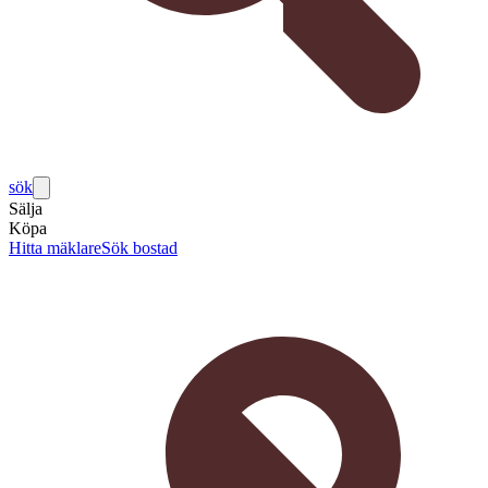
sök
Sälja
Köpa
Hitta mäklare
Sök bostad