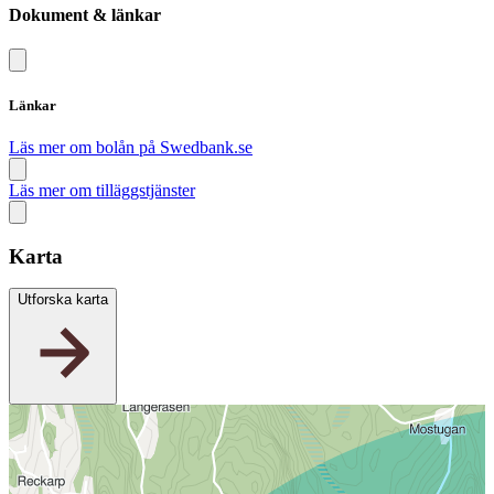
Dokument & länkar
Länkar
Läs mer om bolån på Swedbank.se
Läs mer om tilläggstjänster
Karta
Utforska karta