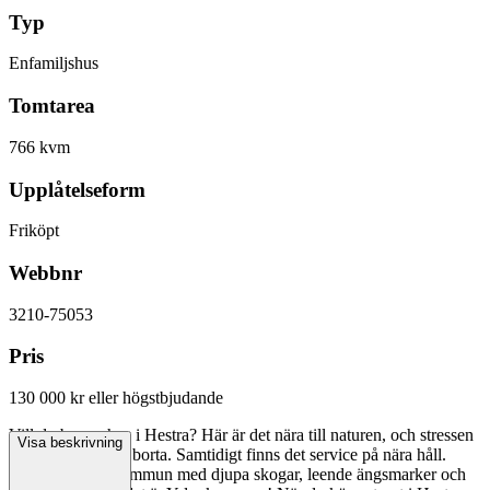
Typ
Enfamiljshus
Tomtarea
766 kvm
Upplåtelseform
Friköpt
Webbnr
3210-75053
Pris
130 000 kr
eller högstbjudande
Vill du bygga hus i Hestra? Här är det nära till naturen, och stressen
Visa beskrivning
i stan känns långt borta. Samtidigt finns det service på nära håll.
Liten men tuff kommun med djupa skogar, leende ängsmarker och