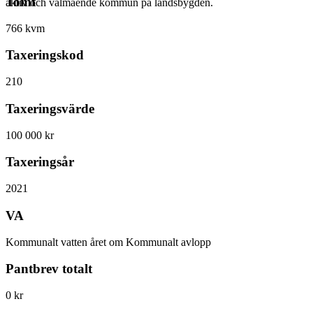
Tomt
aktiv och välmående kommun på landsbygden.
766 kvm
Taxeringskod
210
Taxeringsvärde
100 000 kr
Taxeringsår
2021
VA
Kommunalt vatten året om Kommunalt avlopp
Pantbrev totalt
0 kr