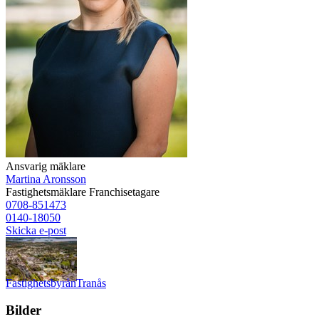
Ansvarig mäklare
Martina Aronsson
Fastighetsmäklare
Franchisetagare
0708-851473
0140-18050
Skicka e-post
Fastighetsbyrån
Tranås
Bilder