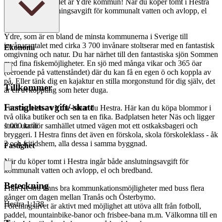
hundratals sjöar, det är Ydre kommun! När du köper tomt i Hestra
ingår både anslutningsavgift för kommunalt vatten och avlopp, el
och bredband.
Ydre, som är en bland de minsta kommunerna i Sverige till
invånarantalet med cirka 3 700 invånare stoltserar med en fantastisk
Ekonomi
omgivning och natur. Du har närhet till den fantastiska sjön Sommen
med fina fiskemöjligheter. En sjö med många vikar och 365 öar
(beroende på vattenståndet) där du kan få en egen ö och koppla av
på. Eller tänk dig en kajaktur en stilla morgonstund för dig själv, det
Tillkommer
är en avkoppling som heter duga.
Fastighetsavgift/-skatt
I norra delen av Ydre hittar du Hestra. Här kan du köpa blommor i
två olika butiker och sen ta en fika. Badplatsen heter Näs och ligger
strax utanför samhället utmed vägen mot ett ostkaksbageri och
1 000 kr/år
bryggeri. I Hestra finns det även en förskola, skola förskoleklass - åk
3 och fritidshem, alla dessa i samma byggnad.
Fastighet
När du köper tomt i Hestra ingår både anslutningsavgift för
kommunalt vatten och avlopp, el och bredband.
Beteckning
Från Hestra finns bra kommunkationsmöjligheter med buss flera
gånger om dagen mellan Tranås och Österbymo.
Hestra 1:138
Föreningslivet är aktivt med möjlighet att utöva allt från fotboll,
paddel, mountainbike-banor och frisbee-bana m.m. Välkomna till en