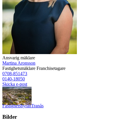
Ansvarig mäklare
Martina Aronsson
Fastighetsmäklare
Franchisetagare
0708-851473
0140-18050
Skicka e-post
Fastighetsbyrån
Tranås
Bilder