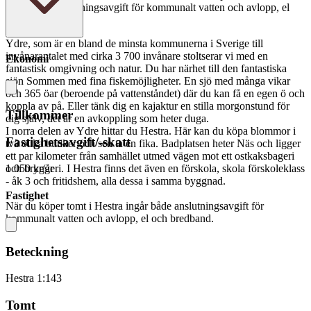
ingår både anslutningsavgift för kommunalt vatten och avlopp, el
och bredband.
Ydre, som är en bland de minsta kommunerna i Sverige till
invånarantalet med cirka 3 700 invånare stoltserar vi med en
Ekonomi
fantastisk omgivning och natur. Du har närhet till den fantastiska
sjön Sommen med fina fiskemöjligheter. En sjö med många vikar
och 365 öar (beroende på vattenståndet) där du kan få en egen ö och
koppla av på. Eller tänk dig en kajaktur en stilla morgonstund för
Tillkommer
dig själv, det är en avkoppling som heter duga.
I norra delen av Ydre hittar du Hestra. Här kan du köpa blommor i
Fastighetsavgift/-skatt
två olika butiker och sen ta en fika. Badplatsen heter Näs och ligger
ett par kilometer från samhället utmed vägen mot ett ostkaksbageri
och bryggeri. I Hestra finns det även en förskola, skola förskoleklass
1 050 kr/år
- åk 3 och fritidshem, alla dessa i samma byggnad.
Fastighet
När du köper tomt i Hestra ingår både anslutningsavgift för
kommunalt vatten och avlopp, el och bredband.
Beteckning
Hestra 1:143
Tomt