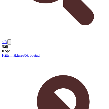
sök
Sälja
Köpa
Hitta mäklare
Sök bostad