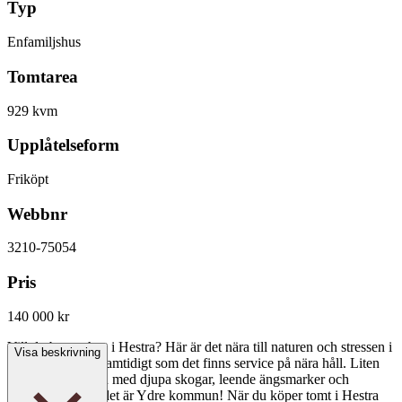
Typ
Enfamiljshus
Tomtarea
929 kvm
Upplåtelseform
Friköpt
Webbnr
3210-75054
Pris
140 000 kr
Vill du bygga hus i Hestra? Här är det nära till naturen och stressen i
Visa beskrivning
stan långt borta, samtidigt som det finns service på nära håll. Liten
men tuff kommun med djupa skogar, leende ängsmarker och
hundratals sjöar, det är Ydre kommun! När du köper tomt i Hestra