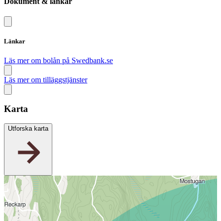
Dokument & länkar
Länkar
Läs mer om bolån på Swedbank.se
Läs mer om tilläggstjänster
Karta
Utforska karta