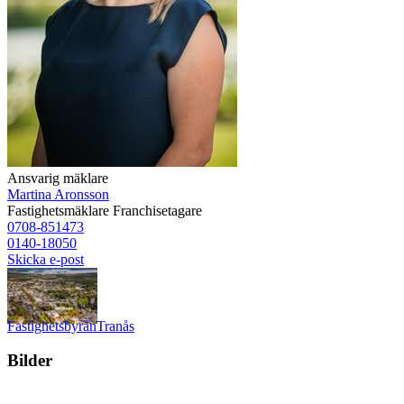
Ansvarig mäklare
Martina Aronsson
Fastighetsmäklare
Franchisetagare
0708-851473
0140-18050
Skicka e-post
Fastighetsbyrån
Tranås
Bilder