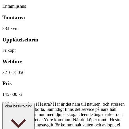
Enfamiljshus
Tomtarea
833 kvm
Upplåtelseform
Friköpt
Webbnr
3210-75056
Pris
145 000 kr
Vill du bygga hus i Hestra? Här är det nära till naturen, och stressen
Visa beskrivning
i stan känns långt borta. Samtidigt finns det service på nära håll.
Liten men tuff kommun med djupa skogar, leende ängsmarker och
hundratals sjöar, det är Ydre kommun! När du köper tomt i Hestra
ingår både anslutningsavgift för kommunalt vatten och avlopp, el