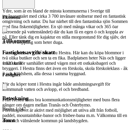
och bredband.
Ydre, som är en bland de minsta kommunerna i Sverige till
invånarantalet med cirka 3 700 invånare stoltserar med en fantastisk
Ekonomi
omgivning och natur. Du har närhet till den fantastiska sjön Sommen
med fina fiskemöjligheter. En sjö med många vikar och 365 öar
(beroende på vattenståndet) där du kan få en egen ö och koppla av
på. Eller tänk dig en kajaktur en stilla morgonstund för dig själv, det
Tillkommer
är en avkoppling som heter duga.
Fastighetsavgift/-skatt
I norra delen av Ydre hittar du Hestra. Här kan du köpa blommor i
två olika butiker och sen ta en fika. Badplatsen heter Näs och ligger
strax utanför samhället utmed vägen mot ett ostkaksbageri och
1 020 kr/år
bryggeri. I Hestra finns det även en förskola, skola förskoleklass - åk
3 och fritidshem, alla dessa i samma byggnad.
Fastighet
När du köper tomt i Hestra ingår både anslutningsavgift för
kommunalt vatten och avlopp, el och bredband.
Beteckning
Från Hestra finns bra kommunkationsmöjligheter med buss flera
gånger om dagen mellan Tranås och Österbymo.
Hestra 1:147
Föreningslivet är aktivt med möjlighet att utöva allt från fotboll,
paddel, mountainbike-banor och frisbee-bana m.m. Välkomna till en
Tomt
aktiv och välmående kommun på landsbygden.