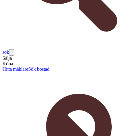
sök
Sälja
Köpa
Hitta mäklare
Sök bostad