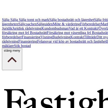
Sälja
Sälja
Sälja tomt och mark
Sälja bostadsrätt och lägenhet
Sälja fri
lägenheten
Säljcoachen
Säljguiden
Möte & värdering
Förberedelser
Mark
Juridik
Juridisk rådgivning
Kundombudsman
Vad är ett Kontrakt/Överl
försäkring mot fel Bostadsrätt
Försäkring mot väsentliga fel Bostadsrät
förberedelser
Finansiering
Visning
Budgivning
Kontrakt
Tillträde
Ditt ny
rådgivning
Finansiering
Felansvar vid köp av bostadsrätt och fastighet
B
mäklare
Sök bostad
stäng meny