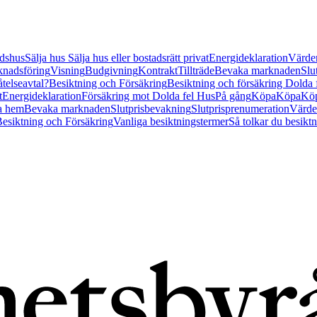
tidshus
Sälja hus
Sälja hus eller bostadsrätt privat
Energideklaration
Värder
nadsföring
Visning
Budgivning
Kontrakt
Tillträde
Bevaka marknaden
Slu
åtelseavtal?
Besiktning och Försäkring
Besiktning och försäkring Dolda
t
Energideklaration
Försäkring mot Dolda fel Hus
På gång
Köpa
Köpa
Köp
a hem
Bevaka marknaden
Slutprisbevakning
Slutprisprenumeration
Värde
esiktning och Försäkring
Vanliga besiktningstermer
Så tolkar du besikt