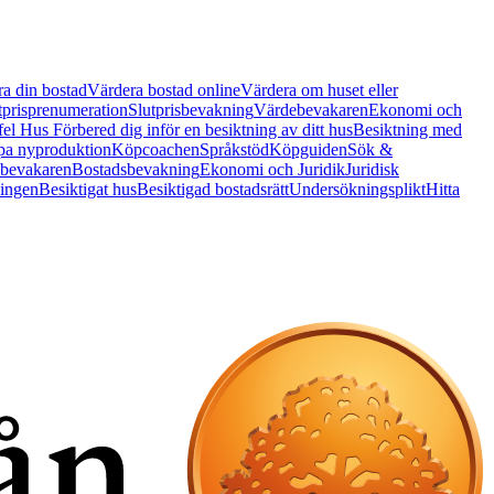
a din bostad
Värdera bostad online
Värdera om huset eller
tprisprenumeration
Slutprisbevakning
Värdebevakaren
Ekonomi och
 fel Hus
Förbered dig inför en besiktning av ditt hus
Besiktning med
a nyproduktion
Köpcoachen
Språkstöd
Köpguiden
Sök &
bevakaren
Bostadsbevakning
Ekonomi och Juridik
Juridisk
ningen
Besiktigat hus
Besiktigad bostadsrätt
Undersökningsplikt
Hitta