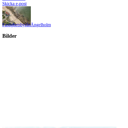
Skicka e-post
Fastighetsbyrån
Ängelholm
Bilder