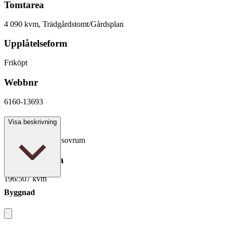
Tomtarea
4 090 kvm, Trädgårdstomt/Gårdsplan
Upplåtelseform
Friköpt
Webbnr
6160-13693
Antal rum
Visa beskrivning
6 rum varav 4 - 5 sovrum
Boarea/Biarea
196/507 kvm
Byggnad