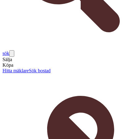
sök
Sälja
Köpa
Hitta mäklare
Sök bostad