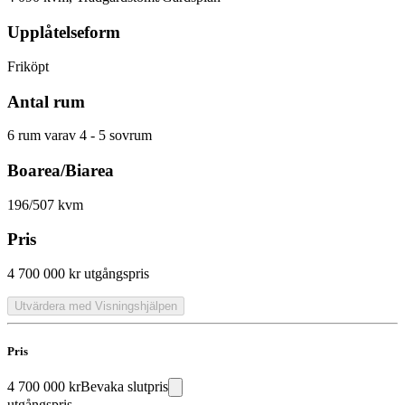
Upplåtelseform
Friköpt
Antal rum
6 rum varav 4 - 5 sovrum
Boarea/Biarea
196/507 kvm
Pris
4 700 000 kr
utgångspris
Utvärdera med Visningshjälpen
Pris
4 700 000 kr
Bevaka slutpris
utgångspris