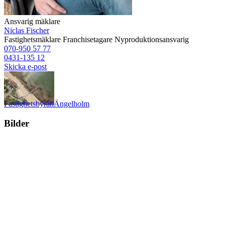
Ansvarig mäklare
Niclas Fischer
Fastighetsmäklare
Franchisetagare
Nyproduktionsansvarig
070-950 57 77
0431-135 12
Skicka e-post
Fastighetsbyrån
Ängelholm
Bilder