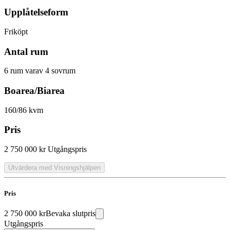
Upplåtelseform
Friköpt
Antal rum
6 rum varav 4 sovrum
Boarea/Biarea
160/86 kvm
Pris
2 750 000 kr
Utgångspris
Utvärdera med Visningshjälpen
Pris
2 750 000 kr
Bevaka slutpris
Utgångspris