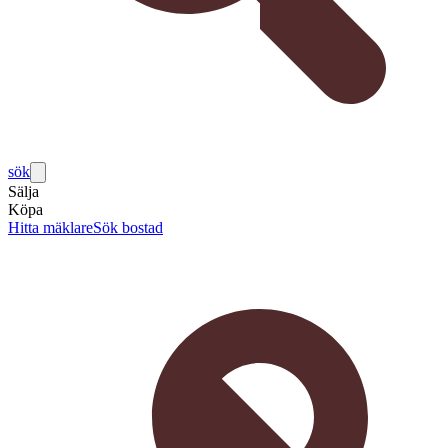
sök
Sälja
Köpa
Hitta mäklare
Sök bostad