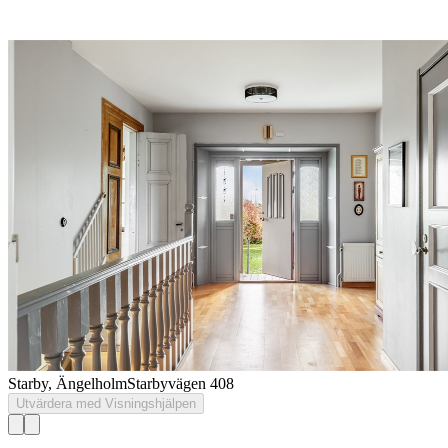
Starby, Ängelholm
Starbyvägen 408
Utvärdera med Visningshjälpen