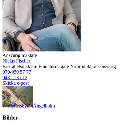
Ansvarig mäklare
Niclas Fischer
Fastighetsmäklare
Franchisetagare
Nyproduktionsansvarig
070-950 57 77
0431-135 12
Skicka e-post
Fastighetsbyrån
Ängelholm
Bilder