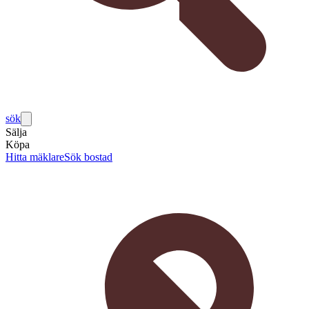
sök
Sälja
Köpa
Hitta mäklare
Sök bostad