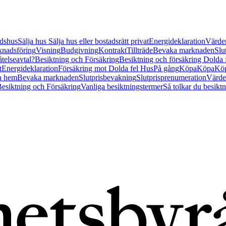
tidshus
Sälja hus
Sälja hus eller bostadsrätt privat
Energideklaration
Värder
nadsföring
Visning
Budgivning
Kontrakt
Tillträde
Bevaka marknaden
Slu
åtelseavtal?
Besiktning och Försäkring
Besiktning och försäkring Dolda
t
Energideklaration
Försäkring mot Dolda fel Hus
På gång
Köpa
Köpa
Köp
a hem
Bevaka marknaden
Slutprisbevakning
Slutprisprenumeration
Värde
esiktning och Försäkring
Vanliga besiktningstermer
Så tolkar du besikt