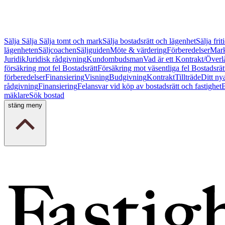
Sälja
Sälja
Sälja tomt och mark
Sälja bostadsrätt och lägenhet
Sälja fri
lägenheten
Säljcoachen
Säljguiden
Möte & värdering
Förberedelser
Mark
Juridik
Juridisk rådgivning
Kundombudsman
Vad är ett Kontrakt/Överl
försäkring mot fel Bostadsrätt
Försäkring mot väsentliga fel Bostadsrät
förberedelser
Finansiering
Visning
Budgivning
Kontrakt
Tillträde
Ditt ny
rådgivning
Finansiering
Felansvar vid köp av bostadsrätt och fastighet
B
mäklare
Sök bostad
stäng meny