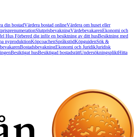
a din bostad
Värdera bostad online
Värdera om huset eller
tprisprenumeration
Slutprisbevakning
Värdebevakaren
Ekonomi och
 fel Hus
Förbered dig inför en besiktning av ditt hus
Besiktning med
a nyproduktion
Köpcoachen
Språkstöd
Köpguiden
Sök &
bevakaren
Bostadsbevakning
Ekonomi och Juridik
Juridisk
ningen
Besiktigat hus
Besiktigad bostadsrätt
Undersökningsplikt
Hitta