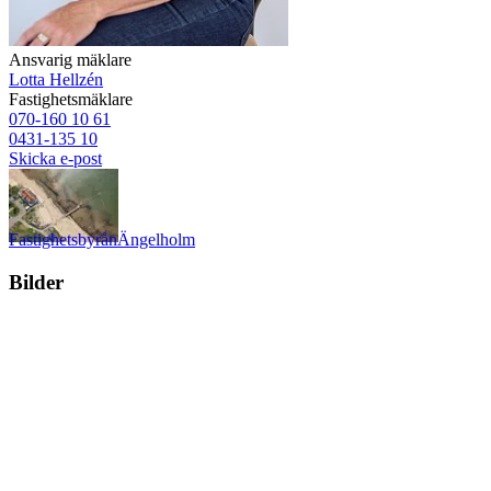
Ansvarig mäklare
Lotta Hellzén
Fastighetsmäklare
070-160 10 61
0431-135 10
Skicka e-post
Fastighetsbyrån
Ängelholm
Bilder