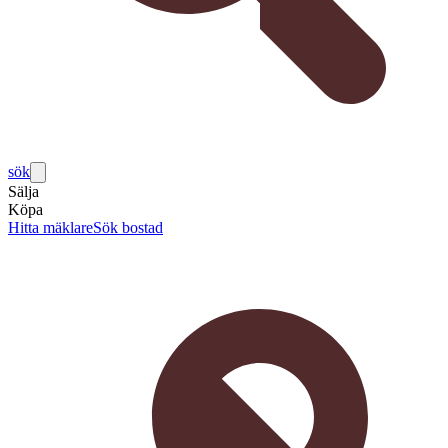
sök
Sälja
Köpa
Hitta mäklare
Sök bostad