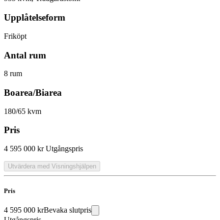
Upplåtelseform
Friköpt
Antal rum
8 rum
Boarea/Biarea
180/65 kvm
Pris
4 595 000 kr
Utgångspris
Utvärdera med Visningshjälpen
Pris
4 595 000 kr
Bevaka slutpris
Utgångspris