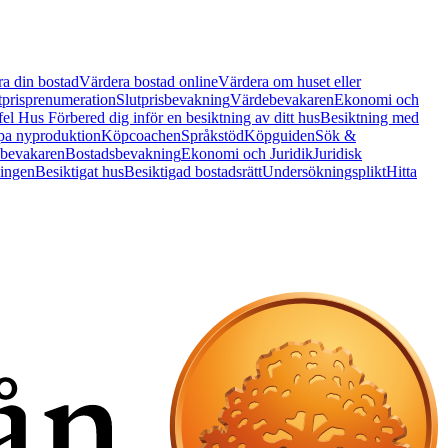
a din bostad
Värdera bostad online
Värdera om huset eller
tprisprenumeration
Slutprisbevakning
Värdebevakaren
Ekonomi och
 fel Hus
Förbered dig inför en besiktning av ditt hus
Besiktning med
a nyproduktion
Köpcoachen
Språkstöd
Köpguiden
Sök &
bevakaren
Bostadsbevakning
Ekonomi och Juridik
Juridisk
ningen
Besiktigat hus
Besiktigad bostadsrätt
Undersökningsplikt
Hitta