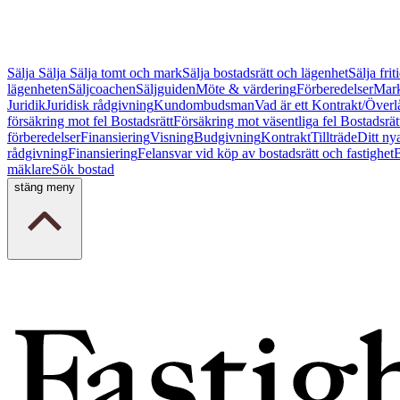
Sälja
Sälja
Sälja tomt och mark
Sälja bostadsrätt och lägenhet
Sälja fri
lägenheten
Säljcoachen
Säljguiden
Möte & värdering
Förberedelser
Mark
Juridik
Juridisk rådgivning
Kundombudsman
Vad är ett Kontrakt/Överl
försäkring mot fel Bostadsrätt
Försäkring mot väsentliga fel Bostadsrät
förberedelser
Finansiering
Visning
Budgivning
Kontrakt
Tillträde
Ditt ny
rådgivning
Finansiering
Felansvar vid köp av bostadsrätt och fastighet
B
mäklare
Sök bostad
stäng meny