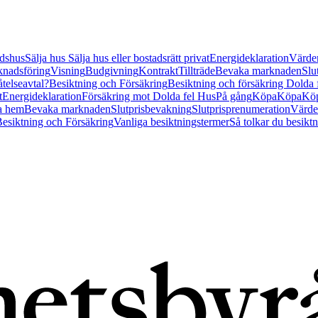
tidshus
Sälja hus
Sälja hus eller bostadsrätt privat
Energideklaration
Värder
nadsföring
Visning
Budgivning
Kontrakt
Tillträde
Bevaka marknaden
Slu
åtelseavtal?
Besiktning och Försäkring
Besiktning och försäkring Dolda
t
Energideklaration
Försäkring mot Dolda fel Hus
På gång
Köpa
Köpa
Köp
a hem
Bevaka marknaden
Slutprisbevakning
Slutprisprenumeration
Värde
esiktning och Försäkring
Vanliga besiktningstermer
Så tolkar du besikt