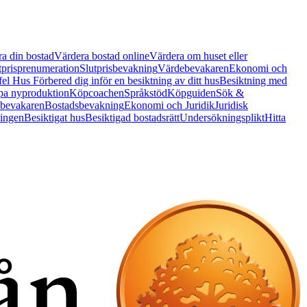
a din bostad
Värdera bostad online
Värdera om huset eller
tprisprenumeration
Slutprisbevakning
Värdebevakaren
Ekonomi och
 fel Hus
Förbered dig inför en besiktning av ditt hus
Besiktning med
a nyproduktion
Köpcoachen
Språkstöd
Köpguiden
Sök &
bevakaren
Bostadsbevakning
Ekonomi och Juridik
Juridisk
ningen
Besiktigat hus
Besiktigad bostadsrätt
Undersökningsplikt
Hitta