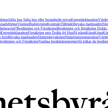
tidshus
Sälja hus
Sälja hus eller bostadsrätt privat
Energideklaration
Värder
nadsföring
Visning
Budgivning
Kontrakt
Tillträde
Bevaka marknaden
Slu
åtelseavtal?
Besiktning och Försäkring
Besiktning och försäkring Dolda
t
Energideklaration
Försäkring mot Dolda fel Hus
På gång
Köpa
Köpa
Köp
a hem
Bevaka marknaden
Slutprisbevakning
Slutprisprenumeration
Värde
esiktning och Försäkring
Vanliga besiktningstermer
Så tolkar du besikt