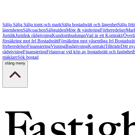
Sälja
Sälja
Sälja tomt och mark
Sälja bostadsrätt och lägenhet
Sälja fri
lägenheten
Säljcoachen
Säljguiden
Möte & värdering
Förberedelser
Mark
Juridik
Juridisk rådgivning
Kundombudsman
Vad är ett Kontrakt/Överl
försäkring mot fel Bostadsrätt
Försäkring mot väsentliga fel Bostadsrät
förberedelser
Finansiering
Visning
Budgivning
Kontrakt
Tillträde
Ditt ny
rådgivning
Finansiering
Felansvar vid köp av bostadsrätt och fastighet
B
mäklare
Sök bostad
stäng meny