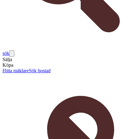
sök
Sälja
Köpa
Hitta mäklare
Sök bostad