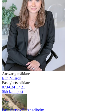
Ansvarig mäklare
Elin Nilsson
Fastighetsmäklare
073-634 17 21
Skicka e-post
Fastighetsbyrån
Ängelholm