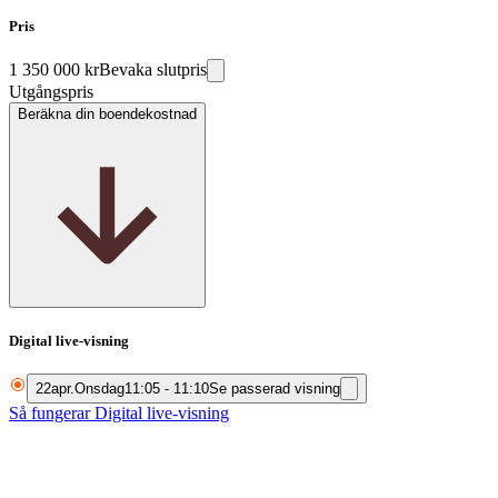
Pris
1 350 000 kr
Bevaka slutpris
Utgångspris
Beräkna din boendekostnad
Digital live-visning
22
apr.
Onsdag
11:05 - 11:10
Se passerad visning
Så fungerar Digital live-visning