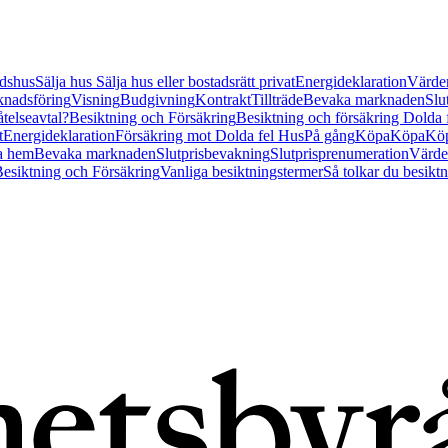
tidshus
Sälja hus
Sälja hus eller bostadsrätt privat
Energideklaration
Värder
nadsföring
Visning
Budgivning
Kontrakt
Tillträde
Bevaka marknaden
Slu
åtelseavtal?
Besiktning och Försäkring
Besiktning och försäkring Dolda
t
Energideklaration
Försäkring mot Dolda fel Hus
På gång
Köpa
Köpa
Köp
a hem
Bevaka marknaden
Slutprisbevakning
Slutprisprenumeration
Värde
esiktning och Försäkring
Vanliga besiktningstermer
Så tolkar du besikt