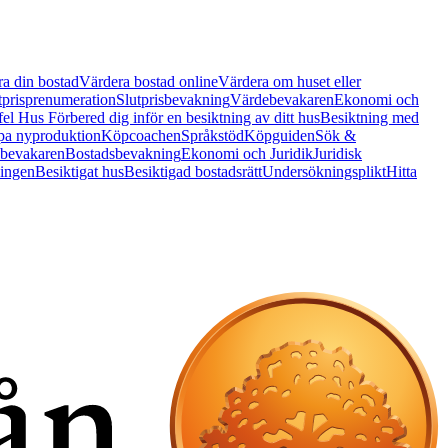
a din bostad
Värdera bostad online
Värdera om huset eller
tprisprenumeration
Slutprisbevakning
Värdebevakaren
Ekonomi och
 fel Hus
Förbered dig inför en besiktning av ditt hus
Besiktning med
a nyproduktion
Köpcoachen
Språkstöd
Köpguiden
Sök &
bevakaren
Bostadsbevakning
Ekonomi och Juridik
Juridisk
ningen
Besiktigat hus
Besiktigad bostadsrätt
Undersökningsplikt
Hitta