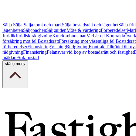
Sälja
Sälja
Sälja tomt och mark
Sälja bostadsrätt och lägenhet
Sälja fri
lägenheten
Säljcoachen
Säljguiden
Möte & värdering
Förberedelser
Mark
Juridik
Juridisk rådgivning
Kundombudsman
Vad är ett Kontrakt/Överl
försäkring mot fel Bostadsrätt
Försäkring mot väsentliga fel Bostadsrät
förberedelser
Finansiering
Visning
Budgivning
Kontrakt
Tillträde
Ditt ny
rådgivning
Finansiering
Felansvar vid köp av bostadsrätt och fastighet
B
mäklare
Sök bostad
stäng meny