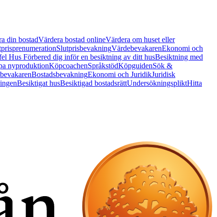
a din bostad
Värdera bostad online
Värdera om huset eller
tprisprenumeration
Slutprisbevakning
Värdebevakaren
Ekonomi och
 fel Hus
Förbered dig inför en besiktning av ditt hus
Besiktning med
a nyproduktion
Köpcoachen
Språkstöd
Köpguiden
Sök &
bevakaren
Bostadsbevakning
Ekonomi och Juridik
Juridisk
ningen
Besiktigat hus
Besiktigad bostadsrätt
Undersökningsplikt
Hitta