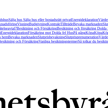
tidshus
Sälja hus
Sälja hus eller bostadsrätt privat
Energideklaration
Värder
nadsföring
Visning
Budgivning
Kontrakt
Tillträde
Bevaka marknaden
Slu
åtelseavtal?
Besiktning och Försäkring
Besiktning och försäkring Dolda
t
Energideklaration
Försäkring mot Dolda fel Hus
På gång
Köpa
Köpa
Köp
a hem
Bevaka marknaden
Slutprisbevakning
Slutprisprenumeration
Värde
esiktning och Försäkring
Vanliga besiktningstermer
Så tolkar du besikt