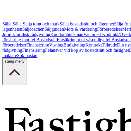
Sälja
Sälja
Sälja tomt och mark
Sälja bostadsrätt och lägenhet
Sälja fri
lägenheten
Säljcoachen
Säljguiden
Möte & värdering
Förberedelser
Mark
Juridik
Juridisk rådgivning
Kundombudsman
Vad är ett Kontrakt/Överl
försäkring mot fel Bostadsrätt
Försäkring mot väsentliga fel Bostadsrät
förberedelser
Finansiering
Visning
Budgivning
Kontrakt
Tillträde
Ditt ny
rådgivning
Finansiering
Felansvar vid köp av bostadsrätt och fastighet
B
mäklare
Sök bostad
stäng meny