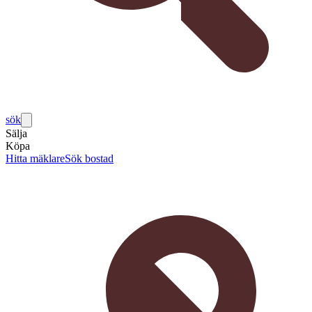
sök
Sälja
Köpa
Hitta mäklare
Sök bostad