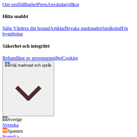
Om oss
Hållbarhet
Press
Användarvillkor
Hitta snabbt
Sälja
Värdera din bostad
Artiklar
Bevaka marknaden
Språkstöd
För
byggbolag
Säkerhet och integritet
Behandling av personuppgifter
Cookies
Välj marknad och språk
Sverige
Svenska
Spanien
Svenska