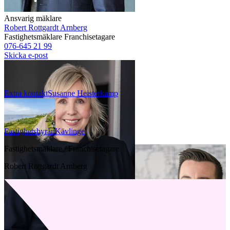
Ansvarig mäklare
Robert Rottgardt Arnberg
Fastighetsmäklare
Franchisetagare
076-645 21 99
Skicka e-post
Extra kontakt
Susanne
Heisterkamp
Fastighetsbyrån
Kävlinge
Fastighetsmäklare / Franchisetagare
Robert Rottgardt Arnberg