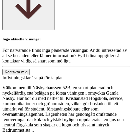
Inga aktuella visningar
För närvarande finns inga planerade visningar. Är du intresserad av
att se bostaden eller få mer information? Fyll i dina uppgifter så
kontaktar vi dig så snart som möjligt.
Kontakta mig
Inflyttningsklar 1:a på första plan
Välkommen till Näsbychaussén 52B, en smart planerad och
nyckelfärdig etta belägen på första våningen i omtyckta Gamla
Näsby. Här bor du med närhet till Kristianstad Högskola, service,
kommunikationer och grönområden, vilket gör bostaden till ett
utmärkt val för student, förstagångsköpare eller som
övernattningslägenhet. Lägenheten har genomgått omfattande
renoveringar där kök och ytskikt nyligen uppdaterats i en ljus och
neutral färgskala som skapar ett lugnt och trivsamt intryck.
Badrummet sta...