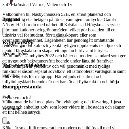
3 471 kr/månad
Värme, Vatten och Tv
Välkommen till Näsbychaussén 52B, en smart planerad och
Byggnad
nyckelfärdig etta belägen på första våningen i omtyckta Gamla
Näsby. Här bor du med närhet till Kristianstad Högskola, service,
kommunikationer och grönområden, vilket gör bostaden till ett
utmärkt val för student, förstagångsköpare eller som
övernattningslägenhet. Lägenheten har genomgått omfattande
Byggnadstyp
renoveringar där kök och ytskikt nyligen uppdaterats i en ljus och
neutral färgskala som skapar ett lugnt och trivsamt intryck.
Flerfamiljshus
Badrummet stambyttes 2022 och håller en modern standard som ger
ett tryggt och bekymmersfritt boende under lång tid framöver.
Typ av ventilation
Planlösningen är yteffektiv och väl genomtänkt med tydliga
funktioner såsom separat sovalkov, ett lättmöblerat vardagsrum samt
Självdrag
kök med plats för matgrupp. Här erbjuds ett stilrent och
inflyttningsklart boende där det bara är att flytta rakt in och börja
Energiprestanda
trivas!
Hall
kWh/kvm och år
Välkomnande hall med plats för avhängning och förvaring. Ljusa
väggar och enhetligt golv som löper vidare in i bostaden och skapar
Förening
ett fint helhetsintryck.
Kök
Köket är smakfullt renoverat i en modern och tidlös stil med vita