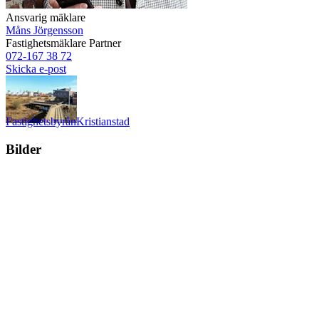
Ansvarig mäklare
Måns Jörgensson
Fastighetsmäklare
Partner
072-167 38 72
Skicka e-post
Fastighetsbyrån
Kristianstad
Bilder