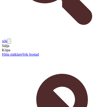
sök
Sälja
Köpa
Hitta mäklare
Sök bostad