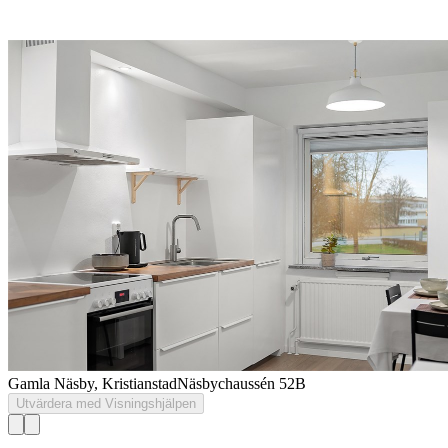
Gamla Näsby, Kristianstad
Näsbychaussén 52B
Utvärdera med Visningshjälpen