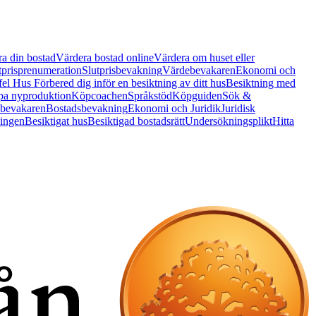
a din bostad
Värdera bostad online
Värdera om huset eller
tprisprenumeration
Slutprisbevakning
Värdebevakaren
Ekonomi och
 fel Hus
Förbered dig inför en besiktning av ditt hus
Besiktning med
a nyproduktion
Köpcoachen
Språkstöd
Köpguiden
Sök &
bevakaren
Bostadsbevakning
Ekonomi och Juridik
Juridisk
ningen
Besiktigat hus
Besiktigad bostadsrätt
Undersökningsplikt
Hitta