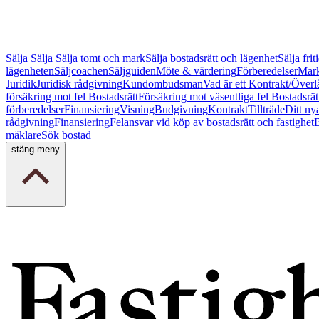
Sälja
Sälja
Sälja tomt och mark
Sälja bostadsrätt och lägenhet
Sälja fri
lägenheten
Säljcoachen
Säljguiden
Möte & värdering
Förberedelser
Mark
Juridik
Juridisk rådgivning
Kundombudsman
Vad är ett Kontrakt/Överl
försäkring mot fel Bostadsrätt
Försäkring mot väsentliga fel Bostadsrät
förberedelser
Finansiering
Visning
Budgivning
Kontrakt
Tillträde
Ditt ny
rådgivning
Finansiering
Felansvar vid köp av bostadsrätt och fastighet
B
mäklare
Sök bostad
stäng meny