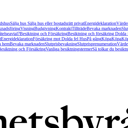
tidshus
Sälja hus
Sälja hus eller bostadsrätt privat
Energideklaration
Värder
nadsföring
Visning
Budgivning
Kontrakt
Tillträde
Bevaka marknaden
Slu
åtelseavtal?
Besiktning och Försäkring
Besiktning och försäkring Dolda
t
Energideklaration
Försäkring mot Dolda fel Hus
På gång
Köpa
Köpa
Köp
a hem
Bevaka marknaden
Slutprisbevakning
Slutprisprenumeration
Värde
esiktning och Försäkring
Vanliga besiktningstermer
Så tolkar du besikt