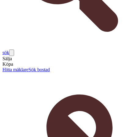
sök
Sälja
Köpa
Hitta mäklare
Sök bostad