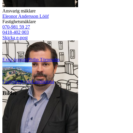
Ansvarig mäklare
Eleonor Andersson Lööf
Fastighetsmäklare
070-981 59 27
0418-402 003
Skicka e-post
Extra kontakt
Philip
Törnmalm
Fastighetsbyrån
Landskrona
Bilder