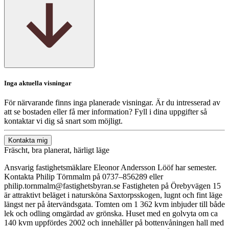
Inga aktuella visningar
För närvarande finns inga planerade visningar. Är du intresserad av
att se bostaden eller få mer information? Fyll i dina uppgifter så
kontaktar vi dig så snart som möjligt.
Kontakta mig
Fräscht, bra planerat, härligt läge
Ansvarig fastighetsmäklare Eleonor Andersson Lööf har semester.
Kontakta Philip Törnmalm på 0737–856289 eller
philip.tornmalm@fastighetsbyran.se Fastigheten på Örebyvägen 15
är attraktivt beläget i natursköna Saxtorpsskogen, lugnt och fint läge
längst ner på återvändsgata. Tomten om 1 362 kvm inbjuder till både
lek och odling omgärdad av grönska. Huset med en golvyta om ca
140 kvm uppfördes 2002 och innehåller på bottenvåningen hall med