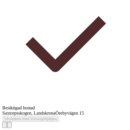
Besiktigad bostad
Saxtorpsskogen, Landskrona
Örebyvägen 15
Utvärdera med Visningshjälpen