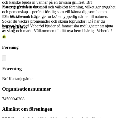
och kanske bjuda in vänner på en trivsam grillfest. Brf
Energiprestanda
Kastanjegården är en stabil och välskött förening, vilket ger trygghet
och gemenskap – perfekt för dig som vill känna dig som hemma
139 kWh/kvm och år
från första stund. Läget ger också en ypperlig närhet till naturen.
Söker du vackra promenader och sköna löprundor? Då har du
hamnat helt rätt! Veberöd bjuder på fantastiska möjligheter att njuta
Energiklass
av skog och mark. Välkommen till ditt nya hem i härliga Veberöd!
Förening
Förening
Brf Kastanjegården
Organisationsnummer
745000-0208
Allmänt om föreningen