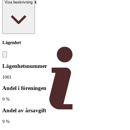
Boarea/Biarea
Visa beskrivning
59 kvm
Lägenhet
Lägenhetsnummer
1001
Andel i föreningen
9 %
Andel av årsavgift
9 %