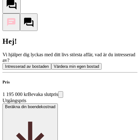
Hej!
Vi hjälper dig lyckas med ditt livs största affär, vad är du intresserad
av?
Intresserad av bostaden
Värdera min egen bostad
Pris
1 195 000 kr
Bevaka slutpris
Utgångspris
Beräkna din boendekostnad