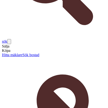
sök
Sälja
Köpa
Hitta mäklare
Sök bostad