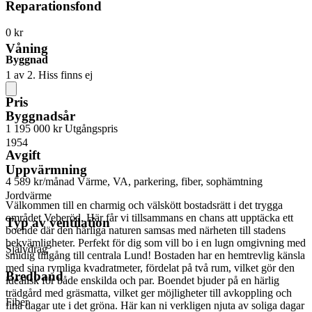
Reparationsfond
0 kr
Våning
Byggnad
1 av 2. Hiss finns ej
Pris
Byggnadsår
1 195 000 kr
Utgångspris
1954
Avgift
Uppvärmning
4 589 kr/månad
Värme, VA, parkering, fiber, sophämtning
Jordvärme
Välkommen till en charmig och välskött bostadsrätt i det trygga
området Veberöd. Här får vi tillsammans en chans att upptäcka ett
Typ av ventilation
boende där den härliga naturen samsas med närheten till stadens
bekvämligheter. Perfekt för dig som vill bo i en lugn omgivning med
Självdrag
smidig tillgång till centrala Lund! Bostaden har en hemtrevlig känsla
med sina rymliga kvadratmeter, fördelat på två rum, vilket gör den
Bredband
idealisk för både enskilda och par. Boendet bjuder på en härlig
trädgård med gräsmatta, vilket ger möjligheter till avkoppling och
Fiber
fina dagar ute i det gröna. Här kan ni verkligen njuta av soliga dagar