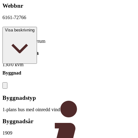
Webbnr
6161-72766
Antal rum
Visa beskrivning
5 rum varav 3 sovrum
Boarea/Biarea
130/0 kvm
Byggnad
Byggnadstyp
1-plans hus med oinredd vind
Byggnadsår
1909