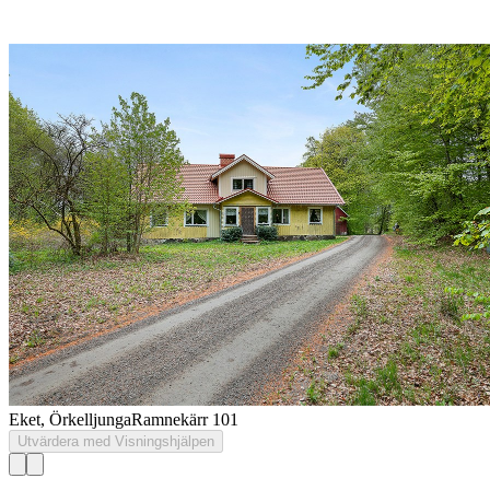
Eket, Örkelljunga
Ramnekärr 101
Utvärdera med Visningshjälpen