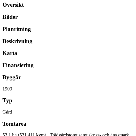
Översikt
Bilder
Planritning
Beskrivning
Karta
Finansiering
Byggår
1909
Typ
Gård
Tomtarea
53,1 ha (531 411 kvm) , Trädgårdstomt samt skogs- och ängsmark