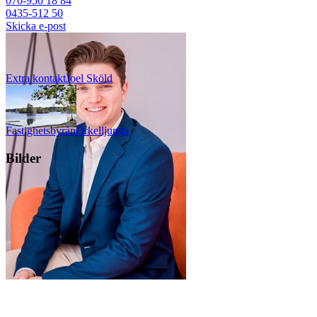
070-950 18 84
0435-512 50
Skicka e-post
Extra kontakt
Joel
Sköld
Fastighetsbyrån
Örkelljunga
Bilder