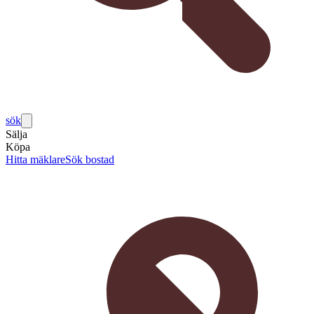
sök
Sälja
Köpa
Hitta mäklare
Sök bostad