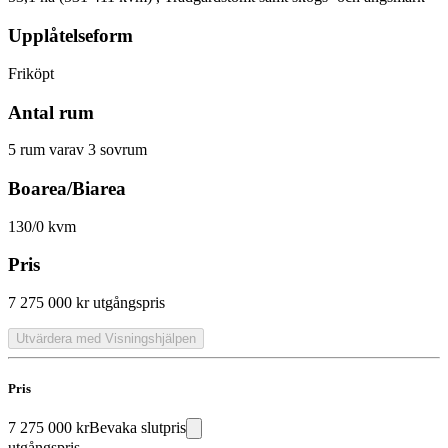
Upplåtelseform
Friköpt
Antal rum
5 rum varav 3 sovrum
Boarea/Biarea
130/0 kvm
Pris
7 275 000 kr
utgångspris
Utvärdera med Visningshjälpen
Pris
7 275 000 kr
Bevaka slutpris
utgångspris