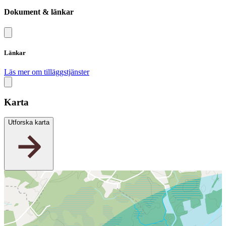
Dokument & länkar
Länkar
Läs mer om tilläggstjänster
Karta
Utforska karta