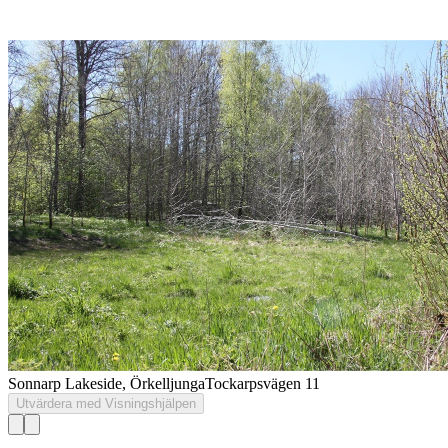
Sonnarp Lakeside, Örkelljunga
Tockarpsvägen 11
Utvärdera med Visningshjälpen