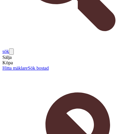
sök
Sälja
Köpa
Hitta mäklare
Sök bostad