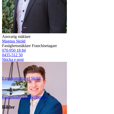
Ansvarig mäklare
Magnus Sköld
Fastighetsmäklare
Franchisetagare
070-950 18 84
0435-512 50
Skicka e-post
Extra kontakt
Joel
Sköld
Fastighetsbyrån
Örkelljunga
Bilder