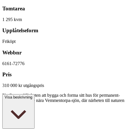
Tomtarea
1 295 kvm
Upplåtelseform
Friköpt
Webbnr
6161-72776
Pris
310 000 kr
utgångspris
Nu finns möjligheten att bygga och forma sitt hus för permanent-
Visa beskrivning
eller fritidsboende nära Vemmentorpa-sjön, där närheten till naturen
står i fokus.