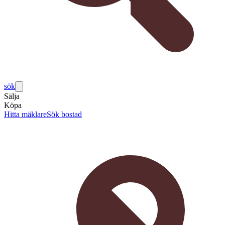
sök
Sälja
Köpa
Hitta mäklare
Sök bostad