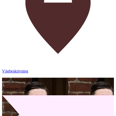
Vägbeskrivning
Fastighetsmäklare
Alexander Sjödin