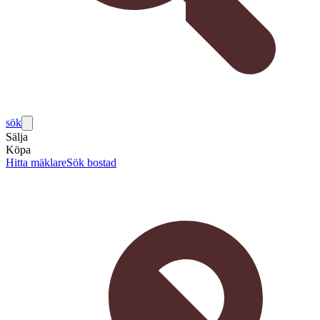
sök
Sälja
Köpa
Hitta mäklare
Sök bostad