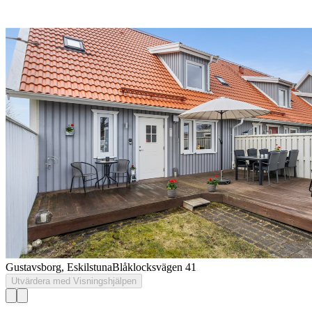
Gustavsborg, Eskilstuna
Blåklocksvägen 41
Utvärdera med Visningshjälpen