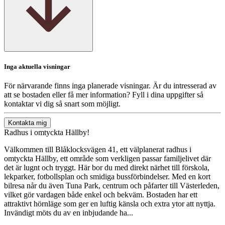
Inga aktuella visningar
För närvarande finns inga planerade visningar. Är du intresserad av
att se bostaden eller få mer information? Fyll i dina uppgifter så
kontaktar vi dig så snart som möjligt.
Kontakta mig
Radhus i omtyckta Hällby!
Välkommen till Blåklocksvägen 41, ett välplanerat radhus i
omtyckta Hällby, ett område som verkligen passar familjelivet där
det är lugnt och tryggt. Här bor du med direkt närhet till förskola,
lekparker, fotbollsplan och smidiga bussförbindelser. Med en kort
bilresa når du även Tuna Park, centrum och påfarter till Västerleden,
vilket gör vardagen både enkel och bekväm. Bostaden har ett
attraktivt hörnläge som ger en luftig känsla och extra ytor att nyttja.
Invändigt möts du av en inbjudande ha...