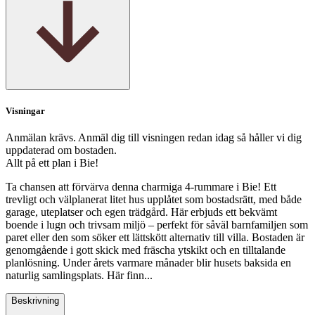
Visningar
Anmälan krävs. Anmäl dig till visningen redan idag så håller vi dig
uppdaterad om bostaden.
Allt på ett plan i Bie!
Ta chansen att förvärva denna charmiga 4‑rummare i Bie! Ett
trevligt och välplanerat litet hus upplåtet som bostadsrätt, med både
garage, uteplatser och egen trädgård. Här erbjuds ett bekvämt
boende i lugn och trivsam miljö – perfekt för såväl barnfamiljen som
paret eller den som söker ett lättskött alternativ till villa. Bostaden är
genomgående i gott skick med fräscha ytskikt och en tilltalande
planlösning. Under årets varmare månader blir husets baksida en
naturlig samlingsplats. Här finn...
Beskrivning