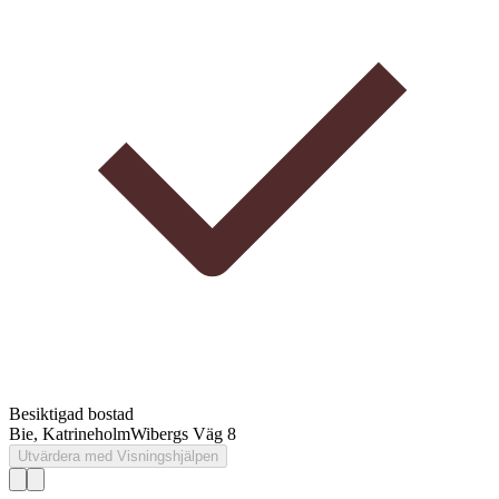
Besiktigad bostad
Bie, Katrineholm
Wibergs Väg 8
Utvärdera med Visningshjälpen