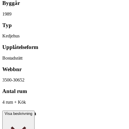
Byggår
1989
Typ
Kedjehus
Upplåtelseform
Bostadsrätt
Webbnr
3500-30652
Antal rum
4 rum + Kök
Boarea/Biarea
Visa beskrivning
96 kvm