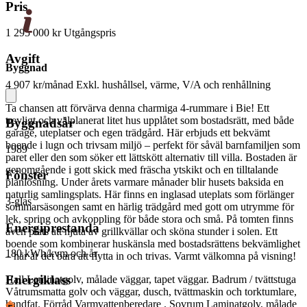
Pris
1 295 000 kr
Utgångspris
Avgift
Byggnad
4 907 kr/månad
Exkl. hushållsel, värme, V/A och renhållning
Ta chansen att förvärva denna charmiga 4‑rummare i Bie! Ett
trevligt och välplanerat litet hus upplåtet som bostadsrätt, med både
Byggnadsår
garage, uteplatser och egen trädgård. Här erbjuds ett bekvämt
boende i lugn och trivsam miljö – perfekt för såväl barnfamiljen som
1989
paret eller den som söker ett lättskött alternativ till villa. Bostaden är
genomgående i gott skick med fräscha ytskikt och en tilltalande
Fönster
planlösning. Under årets varmare månader blir husets baksida en
naturlig samlingsplats. Här finns en inglasad uteplats som förlänger
3-glas
sommarsäsongen samt en härlig trädgård med gott om utrymme för
lek, spring och avkoppling för både stora och små. På tomten finns
Energiprestanda
även plats att njuta av grillkvällar och sköna stunder i solen. Ett
boende som kombinerar huskänsla med bostadsrättens bekvämlighet
180 kWh/kvm och år
– här är det bara att flytta in och trivas. Varmt välkomna på visning!
Energiklass
Hall Laminatgolv, målade väggar, tapet väggar. Badrum / tvättstuga
Våtrumsmatta golv och väggar, dusch, tvättmaskin och torktumlare,
handfat. Förråd Varmvattenberedare . Sovrum Laminatgolv, målade