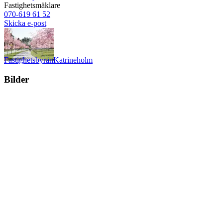
Fastighetsmäklare
070-619 61 52
Skicka e-post
Fastighetsbyrån
Katrineholm
Bilder