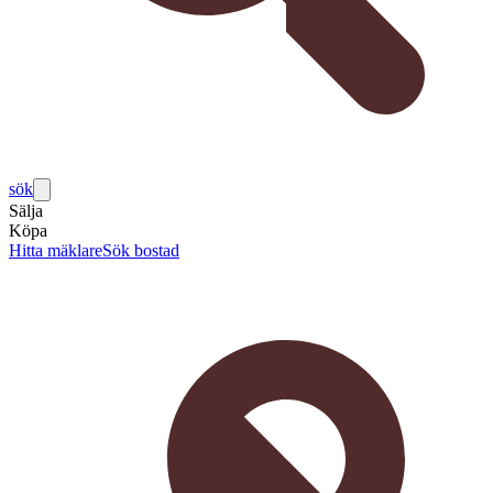
sök
Sälja
Köpa
Hitta mäklare
Sök bostad