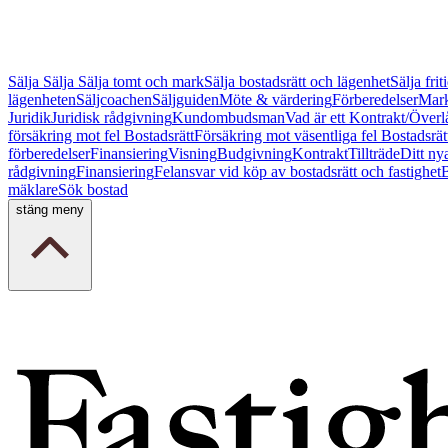
Sälja
Sälja
Sälja tomt och mark
Sälja bostadsrätt och lägenhet
Sälja fri
lägenheten
Säljcoachen
Säljguiden
Möte & värdering
Förberedelser
Mark
Juridik
Juridisk rådgivning
Kundombudsman
Vad är ett Kontrakt/Överl
försäkring mot fel Bostadsrätt
Försäkring mot väsentliga fel Bostadsrät
förberedelser
Finansiering
Visning
Budgivning
Kontrakt
Tillträde
Ditt ny
rådgivning
Finansiering
Felansvar vid köp av bostadsrätt och fastighet
B
mäklare
Sök bostad
stäng meny