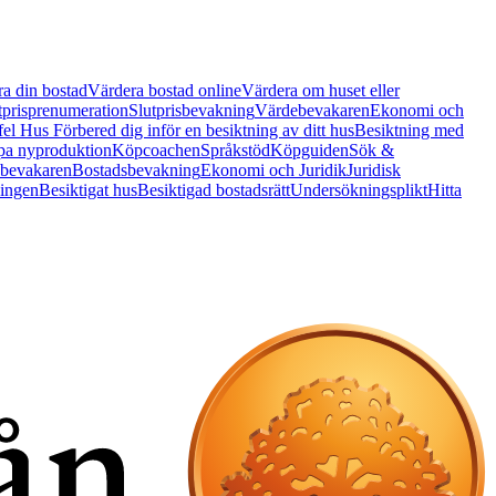
a din bostad
Värdera bostad online
Värdera om huset eller
tprisprenumeration
Slutprisbevakning
Värdebevakaren
Ekonomi och
 fel Hus
Förbered dig inför en besiktning av ditt hus
Besiktning med
a nyproduktion
Köpcoachen
Språkstöd
Köpguiden
Sök &
bevakaren
Bostadsbevakning
Ekonomi och Juridik
Juridisk
ningen
Besiktigat hus
Besiktigad bostadsrätt
Undersökningsplikt
Hitta