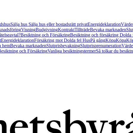
tidshus
Sälja hus
Sälja hus eller bostadsrätt privat
Energideklaration
Värder
nadsföring
Visning
Budgivning
Kontrakt
Tillträde
Bevaka marknaden
Slu
åtelseavtal?
Besiktning och Försäkring
Besiktning och försäkring Dolda
t
Energideklaration
Försäkring mot Dolda fel Hus
På gång
Köpa
Köpa
Köp
a hem
Bevaka marknaden
Slutprisbevakning
Slutprisprenumeration
Värde
esiktning och Försäkring
Vanliga besiktningstermer
Så tolkar du besikt