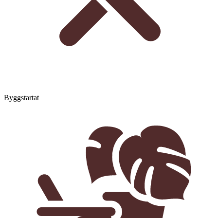
Byggstartat