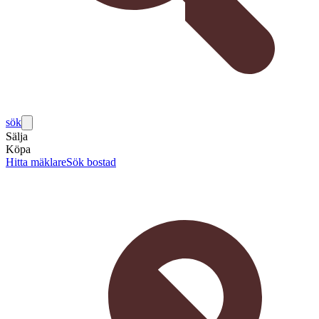
sök
Sälja
Köpa
Hitta mäklare
Sök bostad