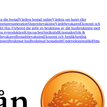
a din bostad
Värdera bostad online
Värdera om huset eller
tprisprenumeration
Slutprisbevakning
Värdebevakaren
Ekonomi och
 fel Hus
Förbered dig inför en besiktning av ditt hus
Besiktning med
a nyproduktion
Köpcoachen
Språkstöd
Köpguiden
Sök &
bevakaren
Bostadsbevakning
Ekonomi och Juridik
Juridisk
ningen
Besiktigat hus
Besiktigad bostadsrätt
Undersökningsplikt
Hitta