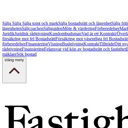
Sälja
Sälja
Sälja tomt och mark
Sälja bostadsrätt och lägenhet
Sälja fri
lägenheten
Säljcoachen
Säljguiden
Möte & värdering
Förberedelser
Mark
Juridik
Juridisk rådgivning
Kundombudsman
Vad är ett Kontrakt/Överl
försäkring mot fel Bostadsrätt
Försäkring mot väsentliga fel Bostadsrät
förberedelser
Finansiering
Visning
Budgivning
Kontrakt
Tillträde
Ditt ny
rådgivning
Finansiering
Felansvar vid köp av bostadsrätt och fastighet
B
mäklare
Sök bostad
stäng meny