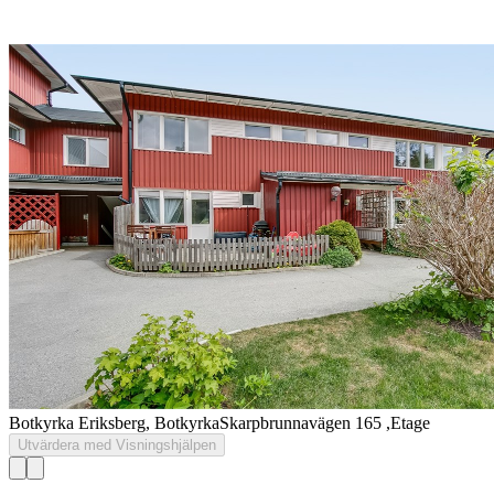
Botkyrka Eriksberg, Botkyrka
Skarpbrunnavägen 165 ,Etage
Utvärdera med Visningshjälpen