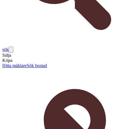
sök
Sälja
Köpa
Hitta mäklare
Sök bostad