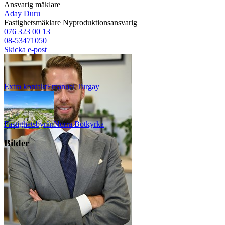
Ansvarig mäklare
Aday Duru
Fastighetsmäklare
Nyproduktionsansvarig
076 323 00 13
08-53471050
Skicka e-post
Extra kontakt
Emanuel
Turgay
Fastighetsbyrån
Norra Botkyrka
Bilder