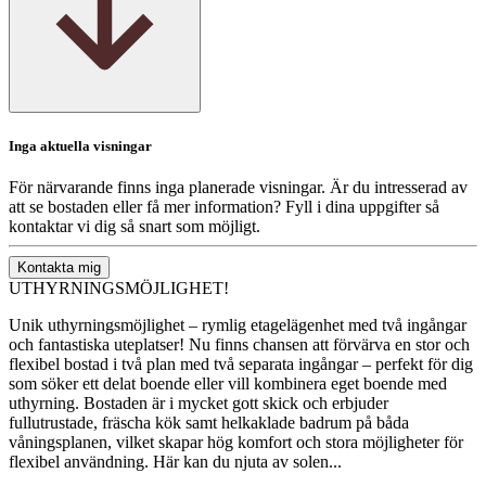
Inga aktuella visningar
För närvarande finns inga planerade visningar. Är du intresserad av
att se bostaden eller få mer information? Fyll i dina uppgifter så
kontaktar vi dig så snart som möjligt.
Kontakta mig
UTHYRNINGSMÖJLIGHET!
Unik uthyrningsmöjlighet – rymlig etagelägenhet med två ingångar
och fantastiska uteplatser! Nu finns chansen att förvärva en stor och
flexibel bostad i två plan med två separata ingångar – perfekt för dig
som söker ett delat boende eller vill kombinera eget boende med
uthyrning. Bostaden är i mycket gott skick och erbjuder
fullutrustade, fräscha kök samt helkaklade badrum på båda
våningsplanen, vilket skapar hög komfort och stora möjligheter för
flexibel användning. Här kan du njuta av solen...