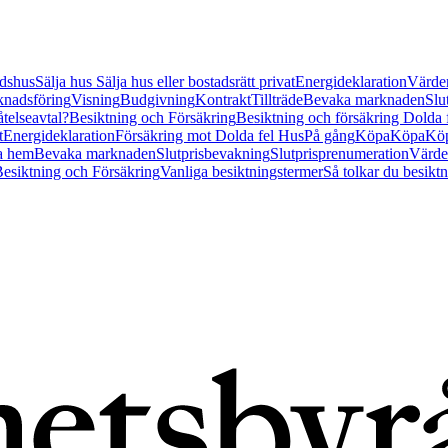
tidshus
Sälja hus
Sälja hus eller bostadsrätt privat
Energideklaration
Värder
nadsföring
Visning
Budgivning
Kontrakt
Tillträde
Bevaka marknaden
Slu
åtelseavtal?
Besiktning och Försäkring
Besiktning och försäkring Dolda
t
Energideklaration
Försäkring mot Dolda fel Hus
På gång
Köpa
Köpa
Köp
a hem
Bevaka marknaden
Slutprisbevakning
Slutprisprenumeration
Värde
esiktning och Försäkring
Vanliga besiktningstermer
Så tolkar du besikt