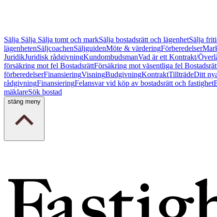
Sälja
Sälja
Sälja tomt och mark
Sälja bostadsrätt och lägenhet
Sälja fri
lägenheten
Säljcoachen
Säljguiden
Möte & värdering
Förberedelser
Mark
Juridik
Juridisk rådgivning
Kundombudsman
Vad är ett Kontrakt/Överl
försäkring mot fel Bostadsrätt
Försäkring mot väsentliga fel Bostadsrät
förberedelser
Finansiering
Visning
Budgivning
Kontrakt
Tillträde
Ditt ny
rådgivning
Finansiering
Felansvar vid köp av bostadsrätt och fastighet
B
mäklare
Sök bostad
stäng meny