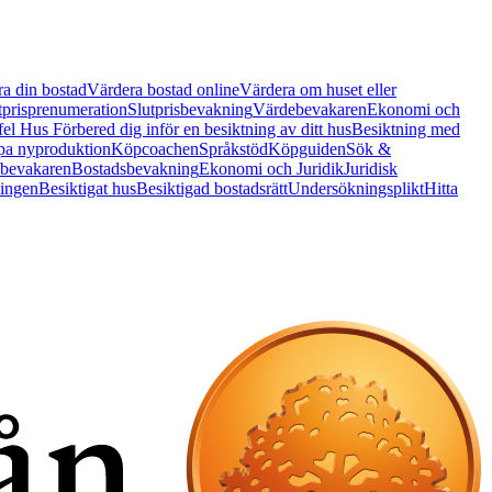
a din bostad
Värdera bostad online
Värdera om huset eller
tprisprenumeration
Slutprisbevakning
Värdebevakaren
Ekonomi och
 fel Hus
Förbered dig inför en besiktning av ditt hus
Besiktning med
a nyproduktion
Köpcoachen
Språkstöd
Köpguiden
Sök &
bevakaren
Bostadsbevakning
Ekonomi och Juridik
Juridisk
ningen
Besiktigat hus
Besiktigad bostadsrätt
Undersökningsplikt
Hitta