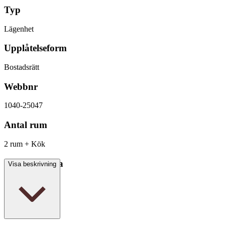
Typ
Lägenhet
Upplåtelseform
Bostadsrätt
Webbnr
1040-25047
Antal rum
2 rum + Kök
Boarea/Biarea
Visa beskrivning
64,5 kvm