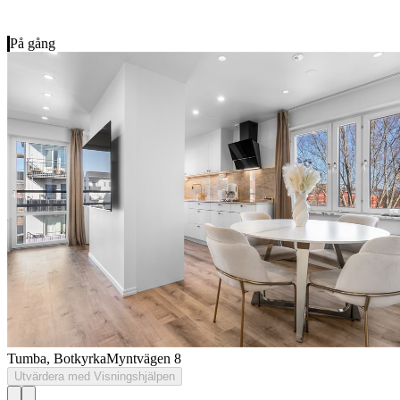
På gång
Tumba, Botkyrka
Myntvägen 8
Utvärdera med Visningshjälpen