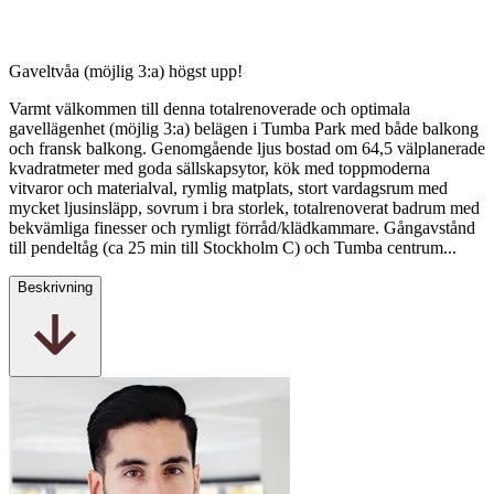
Gaveltvåa (möjlig 3:a) högst upp!
Varmt välkommen till denna totalrenoverade och optimala
gavellägenhet (möjlig 3:a) belägen i Tumba Park med både balkong
och fransk balkong. Genomgående ljus bostad om 64,5 välplanerade
kvadratmeter med goda sällskapsytor, kök med toppmoderna
vitvaror och materialval, rymlig matplats, stort vardagsrum med
mycket ljusinsläpp, sovrum i bra storlek, totalrenoverat badrum med
bekvämliga finesser och rymligt förråd/klädkammare. Gångavstånd
till pendeltåg (ca 25 min till Stockholm C) och Tumba centrum...
Beskrivning