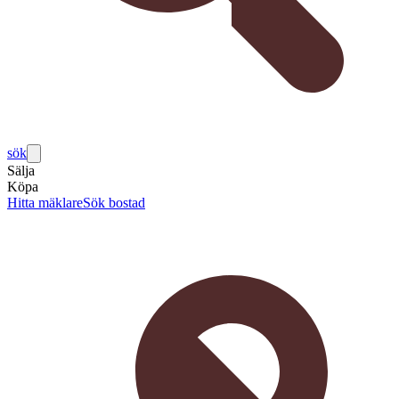
sök
Sälja
Köpa
Hitta mäklare
Sök bostad