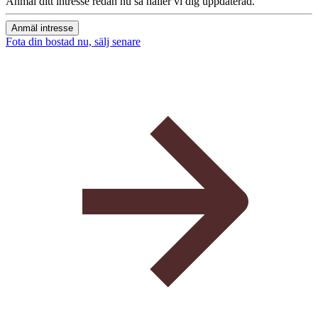
Anmäl ditt intresse redan nu så håller vi dig uppdaterad.
Anmäl intresse
Fota din bostad nu, sälj senare