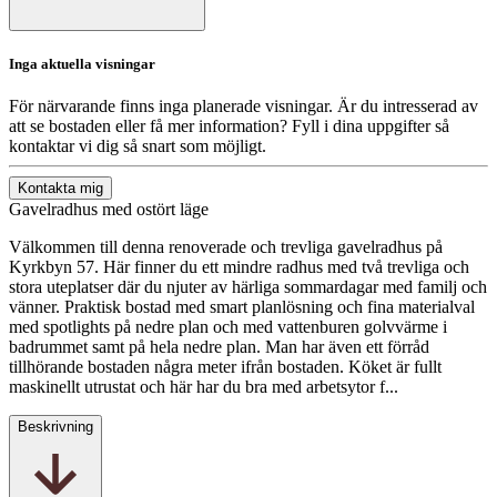
Inga aktuella visningar
För närvarande finns inga planerade visningar. Är du intresserad av
att se bostaden eller få mer information? Fyll i dina uppgifter så
kontaktar vi dig så snart som möjligt.
Kontakta mig
Gavelradhus med ostört läge
Välkommen till denna renoverade och trevliga gavelradhus på
Kyrkbyn 57. Här finner du ett mindre radhus med två trevliga och
stora uteplatser där du njuter av härliga sommardagar med familj och
vänner. Praktisk bostad med smart planlösning och fina materialval
med spotlights på nedre plan och med vattenburen golvvärme i
badrummet samt på hela nedre plan. Man har även ett förråd
tillhörande bostaden några meter ifrån bostaden. Köket är fullt
maskinellt utrustat och här har du bra med arbetsytor f...
Beskrivning