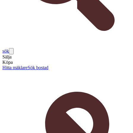
sök
Sälja
Köpa
Hitta mäklare
Sök bostad