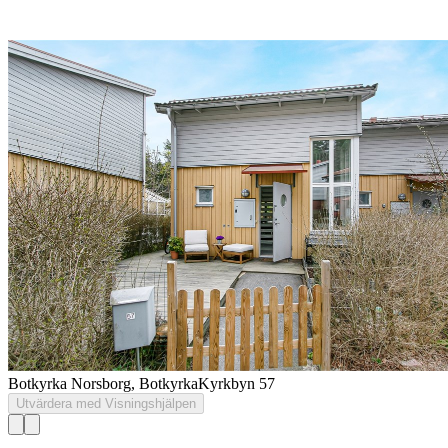
Botkyrka Norsborg, Botkyrka
Kyrkbyn 57
Utvärdera med Visningshjälpen