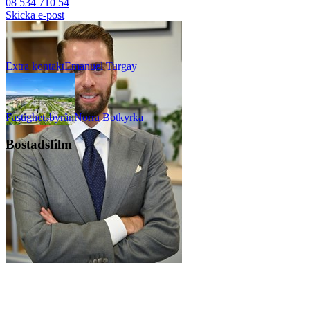
08 534 710 54
Skicka e-post
Extra kontakt
Emanuel
Turgay
Fastighetsbyrån
Norra Botkyrka
Bostadsfilm