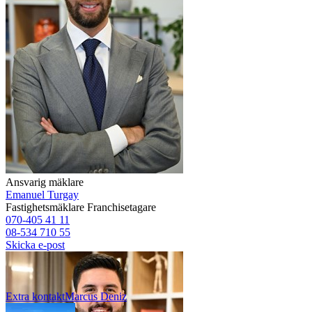
Ansvarig mäklare
Emanuel Turgay
Fastighetsmäklare
Franchisetagare
070-405 41 11
08-534 710 55
Skicka e-post
Extra kontakt
Marcus
Deniz