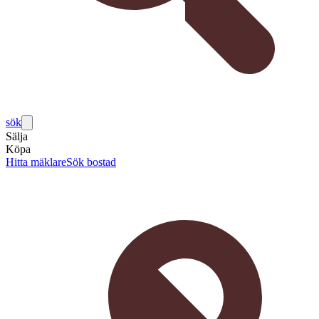
sök
Sälja
Köpa
Hitta mäklare
Sök bostad