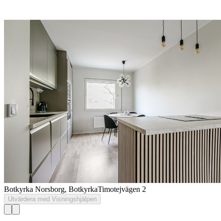
Botkyrka Norsborg, Botkyrka
Timotejvägen 2
Utvärdera med Visningshjälpen