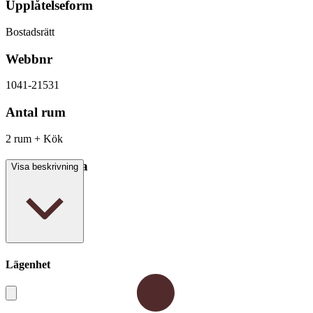
Upplåtelseform
Bostadsrätt
Webbnr
1041-21531
Antal rum
2 rum + Kök
Boarea/Biarea
Visa beskrivning
58,5 kvm
Lägenhet