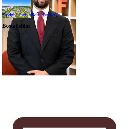
Fastighetsbyrån
Norra Botkyrka
Bostadsfilm